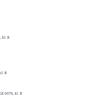
, kl. B
kl. B
GE 007b, kl. B