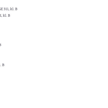
GE 311, kl. B
2, kl. B
B
. B