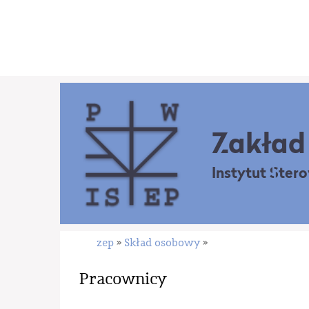
Zakład 
Instytut Ster
zep
Skład osobowy
»
»
Pracownicy