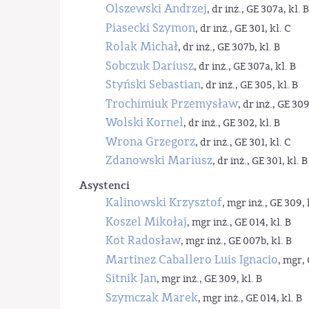
Olszewski Andrzej
, dr inż., GE 307a, kl. B
Piasecki Szymon
, dr inż., GE 301, kl. C
Rolak Michał
, dr inż., GE 307b, kl. B
Sobczuk Dariusz
, dr inż., GE 307a, kl. B
Styński Sebastian
, dr inż., GE 305, kl. B
Trochimiuk Przemysław
, dr inż., GE 309
Wolski Kornel
, dr inż., GE 302, kl. B
Wrona Grzegorz
, dr inż., GE 301, kl. C
Zdanowski Mariusz
, dr inż., GE 301, kl. B
Asystenci
Kalinowski Krzysztof
, mgr inż., GE 309, 
Koszel Mikołaj
, mgr inż., GE 014, kl. B
Kot Radosław
, mgr inż., GE 007b, kl. B
Martinez Caballero Luis Ignacio
, mgr, 
Sitnik Jan
, mgr inż., GE 309, kl. B
Szymczak Marek
, mgr inż., GE 014, kl. B