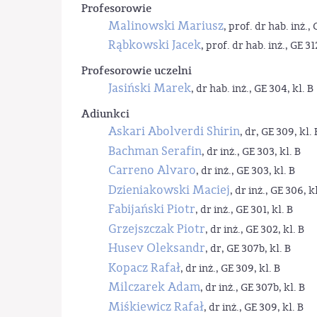
Profesorowie
Malinowski Mariusz
, prof. dr hab. inż., 
Rąbkowski Jacek
, prof. dr hab. inż., GE 31
Profesorowie uczelni
Jasiński Marek
, dr hab. inż., GE 304, kl. B
Adiunkci
Askari Abolverdi Shirin
, dr, GE 309, kl. 
Bachman Serafin
, dr inż., GE 303, kl. B
Carreno Alvaro
, dr inż., GE 303, kl. B
Dzieniakowski Maciej
, dr inż., GE 306, kl
Fabijański Piotr
, dr inż., GE 301, kl. B
Grzejszczak Piotr
, dr inż., GE 302, kl. B
Husev Oleksandr
, dr, GE 307b, kl. B
Kopacz Rafał
, dr inż., GE 309, kl. B
Milczarek Adam
, dr inż., GE 307b, kl. B
Miśkiewicz Rafał
, dr inż., GE 309, kl. B