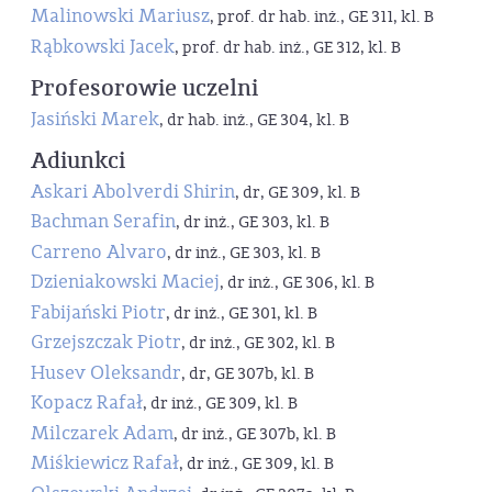
Malinowski Mariusz
, prof. dr hab. inż., GE 311, kl. B
Rąbkowski Jacek
, prof. dr hab. inż., GE 312, kl. B
Profesorowie uczelni
Jasiński Marek
, dr hab. inż., GE 304, kl. B
Adiunkci
Askari Abolverdi Shirin
, dr, GE 309, kl. B
Bachman Serafin
, dr inż., GE 303, kl. B
Carreno Alvaro
, dr inż., GE 303, kl. B
Dzieniakowski Maciej
, dr inż., GE 306, kl. B
Fabijański Piotr
, dr inż., GE 301, kl. B
Grzejszczak Piotr
, dr inż., GE 302, kl. B
Husev Oleksandr
, dr, GE 307b, kl. B
Kopacz Rafał
, dr inż., GE 309, kl. B
Milczarek Adam
, dr inż., GE 307b, kl. B
Miśkiewicz Rafał
, dr inż., GE 309, kl. B