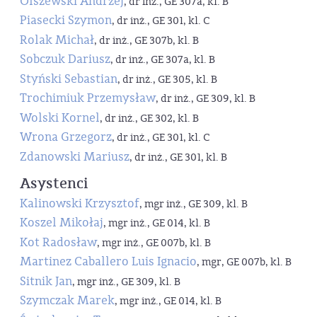
Olszewski Andrzej
, dr inż., GE 307a, kl. B
Piasecki Szymon
, dr inż., GE 301, kl. C
Rolak Michał
, dr inż., GE 307b, kl. B
Sobczuk Dariusz
, dr inż., GE 307a, kl. B
Styński Sebastian
, dr inż., GE 305, kl. B
Trochimiuk Przemysław
, dr inż., GE 309, kl. B
Wolski Kornel
, dr inż., GE 302, kl. B
Wrona Grzegorz
, dr inż., GE 301, kl. C
Zdanowski Mariusz
, dr inż., GE 301, kl. B
Asystenci
Kalinowski Krzysztof
, mgr inż., GE 309, kl. B
Koszel Mikołaj
, mgr inż., GE 014, kl. B
Kot Radosław
, mgr inż., GE 007b, kl. B
Martinez Caballero Luis Ignacio
, mgr, GE 007b, kl. B
Sitnik Jan
, mgr inż., GE 309, kl. B
Szymczak Marek
, mgr inż., GE 014, kl. B