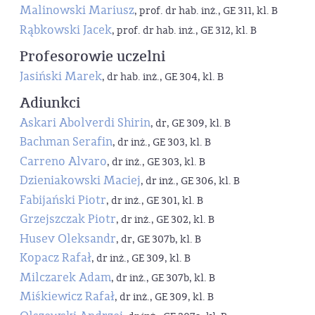
Malinowski Mariusz
, prof. dr hab. inż., GE 311, kl. B
Rąbkowski Jacek
, prof. dr hab. inż., GE 312, kl. B
Profesorowie uczelni
Jasiński Marek
, dr hab. inż., GE 304, kl. B
Adiunkci
Askari Abolverdi Shirin
, dr, GE 309, kl. B
Bachman Serafin
, dr inż., GE 303, kl. B
Carreno Alvaro
, dr inż., GE 303, kl. B
Dzieniakowski Maciej
, dr inż., GE 306, kl. B
Fabijański Piotr
, dr inż., GE 301, kl. B
Grzejszczak Piotr
, dr inż., GE 302, kl. B
Husev Oleksandr
, dr, GE 307b, kl. B
Kopacz Rafał
, dr inż., GE 309, kl. B
Milczarek Adam
, dr inż., GE 307b, kl. B
Miśkiewicz Rafał
, dr inż., GE 309, kl. B