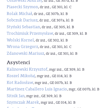
Olszewski Andrzej
, dr inż., GE 307a, kl. B
Piasecki Szymon
, dr inż., GE 301, kl. C
Rolak Michał
, dr inż., GE 307b, kl. B
Sobczuk Dariusz
, dr inż., GE 307a, kl. B
Styński Sebastian
, dr inż., GE 305, kl. B
Trochimiuk Przemysław
, dr inż., GE 309, kl. B
Wolski Kornel
, dr inż., GE 302, kl. B
Wrona Grzegorz
, dr inż., GE 301, kl. C
Zdanowski Mariusz
, dr inż., GE 301, kl. B
Asystenci
Kalinowski Krzysztof
, mgr inż., GE 309, kl. B
Koszel Mikołaj
, mgr inż., GE 014, kl. B
Kot Radosław
, mgr inż., GE 007b, kl. B
Martinez Caballero Luis Ignacio
, mgr, GE 007b, kl. B
Sitnik Jan
, mgr inż., GE 309, kl. B
Szymczak Marek
, mgr inż., GE 014, kl. B