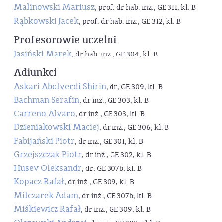
Malinowski Mariusz
, prof. dr hab. inż., GE 311, kl. B
Rąbkowski Jacek
, prof. dr hab. inż., GE 312, kl. B
Profesorowie uczelni
Jasiński Marek
, dr hab. inż., GE 304, kl. B
Adiunkci
Askari Abolverdi Shirin
, dr, GE 309, kl. B
Bachman Serafin
, dr inż., GE 303, kl. B
Carreno Alvaro
, dr inż., GE 303, kl. B
Dzieniakowski Maciej
, dr inż., GE 306, kl. B
Fabijański Piotr
, dr inż., GE 301, kl. B
Grzejszczak Piotr
, dr inż., GE 302, kl. B
Husev Oleksandr
, dr, GE 307b, kl. B
Kopacz Rafał
, dr inż., GE 309, kl. B
Milczarek Adam
, dr inż., GE 307b, kl. B
Miśkiewicz Rafał
, dr inż., GE 309, kl. B