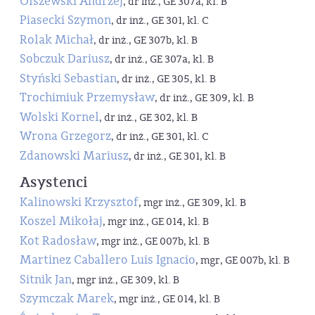
Olszewski Andrzej
, dr inż., GE 307a, kl. B
Piasecki Szymon
, dr inż., GE 301, kl. C
Rolak Michał
, dr inż., GE 307b, kl. B
Sobczuk Dariusz
, dr inż., GE 307a, kl. B
Styński Sebastian
, dr inż., GE 305, kl. B
Trochimiuk Przemysław
, dr inż., GE 309, kl. B
Wolski Kornel
, dr inż., GE 302, kl. B
Wrona Grzegorz
, dr inż., GE 301, kl. C
Zdanowski Mariusz
, dr inż., GE 301, kl. B
Asystenci
Kalinowski Krzysztof
, mgr inż., GE 309, kl. B
Koszel Mikołaj
, mgr inż., GE 014, kl. B
Kot Radosław
, mgr inż., GE 007b, kl. B
Martinez Caballero Luis Ignacio
, mgr, GE 007b, kl. B
Sitnik Jan
, mgr inż., GE 309, kl. B
Szymczak Marek
, mgr inż., GE 014, kl. B