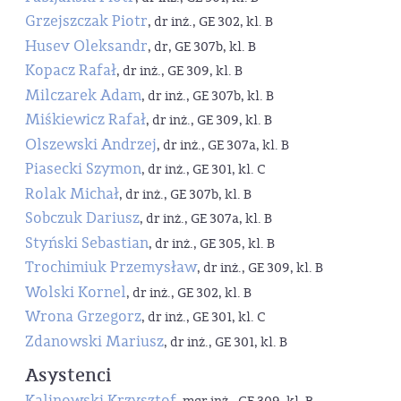
Grzejszczak Piotr
, dr inż., GE 302, kl. B
Husev Oleksandr
, dr, GE 307b, kl. B
Kopacz Rafał
, dr inż., GE 309, kl. B
Milczarek Adam
, dr inż., GE 307b, kl. B
Miśkiewicz Rafał
, dr inż., GE 309, kl. B
Olszewski Andrzej
, dr inż., GE 307a, kl. B
Piasecki Szymon
, dr inż., GE 301, kl. C
Rolak Michał
, dr inż., GE 307b, kl. B
Sobczuk Dariusz
, dr inż., GE 307a, kl. B
Styński Sebastian
, dr inż., GE 305, kl. B
Trochimiuk Przemysław
, dr inż., GE 309, kl. B
Wolski Kornel
, dr inż., GE 302, kl. B
Wrona Grzegorz
, dr inż., GE 301, kl. C
Zdanowski Mariusz
, dr inż., GE 301, kl. B
Asystenci
Kalinowski Krzysztof