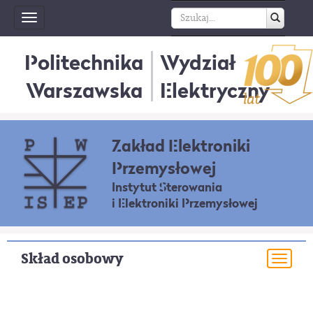
Toggle
navigation
Politechnika
Wydział
Warszawska
Elektryczny
Zakład Elektroniki
Przemysłowej
Instytut Sterowania
i Elektroniki Przemysłowej
Skład osobowy
Togg
navi