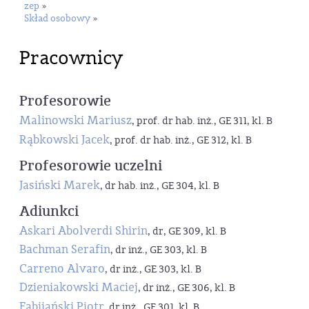
zep
»
Skład osobowy
»
Pracownicy
Profesorowie
Malinowski Mariusz
, prof. dr hab. inż., GE 311, kl. B
Rąbkowski Jacek
, prof. dr hab. inż., GE 312, kl. B
Profesorowie uczelni
Jasiński Marek
, dr hab. inż., GE 304, kl. B
Adiunkci
Askari Abolverdi Shirin
, dr, GE 309, kl. B
Bachman Serafin
, dr inż., GE 303, kl. B
Carreno Alvaro
, dr inż., GE 303, kl. B
Dzieniakowski Maciej
, dr inż., GE 306, kl. B
Fabijański Piotr
, dr inż., GE 301, kl. B