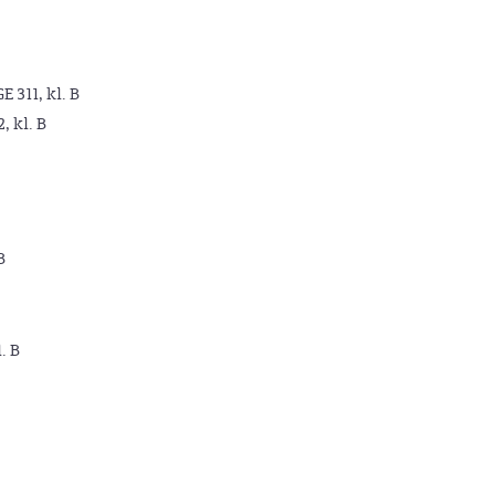
GE 311, kl. B
2, kl. B
B
. B