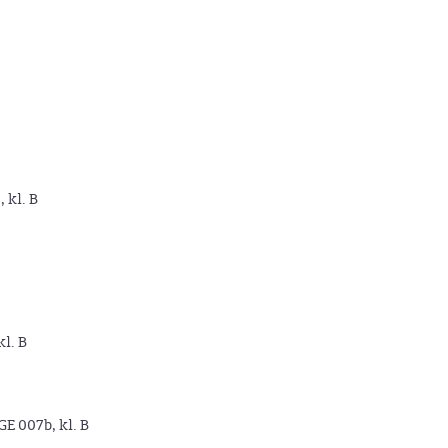
, kl. B
kl. B
GE 007b, kl. B