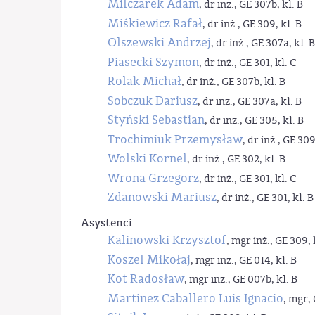
Milczarek Adam
, dr inż., GE 307b, kl. B
Miśkiewicz Rafał
, dr inż., GE 309, kl. B
Olszewski Andrzej
, dr inż., GE 307a, kl. B
Piasecki Szymon
, dr inż., GE 301, kl. C
Rolak Michał
, dr inż., GE 307b, kl. B
Sobczuk Dariusz
, dr inż., GE 307a, kl. B
Styński Sebastian
, dr inż., GE 305, kl. B
Trochimiuk Przemysław
, dr inż., GE 309
Wolski Kornel
, dr inż., GE 302, kl. B
Wrona Grzegorz
, dr inż., GE 301, kl. C
Zdanowski Mariusz
, dr inż., GE 301, kl. B
Asystenci
Kalinowski Krzysztof
, mgr inż., GE 309, 
Koszel Mikołaj
, mgr inż., GE 014, kl. B
Kot Radosław
, mgr inż., GE 007b, kl. B
Martinez Caballero Luis Ignacio
, mgr, 