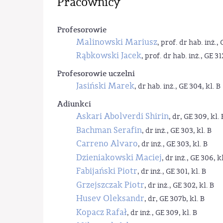
Pracownicy
Profesorowie
Malinowski Mariusz
, prof. dr hab. inż., 
Rąbkowski Jacek
, prof. dr hab. inż., GE 31
Profesorowie uczelni
Jasiński Marek
, dr hab. inż., GE 304, kl. B
Adiunkci
Askari Abolverdi Shirin
, dr, GE 309, kl. 
Bachman Serafin
, dr inż., GE 303, kl. B
Carreno Alvaro
, dr inż., GE 303, kl. B
Dzieniakowski Maciej
, dr inż., GE 306, kl
Fabijański Piotr
, dr inż., GE 301, kl. B
Grzejszczak Piotr
, dr inż., GE 302, kl. B
Husev Oleksandr
, dr, GE 307b, kl. B
Kopacz Rafał
, dr inż., GE 309, kl. B