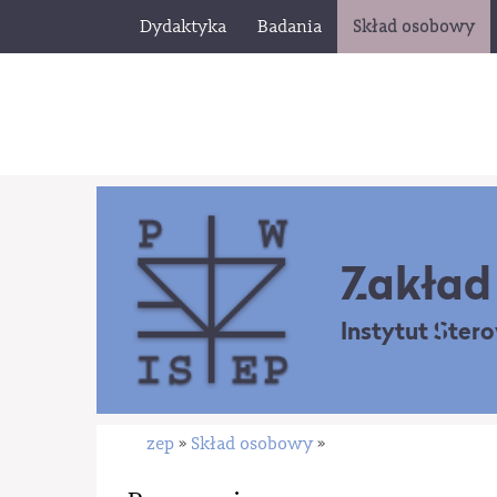
Dydaktyka
Badania
Skład osobowy
Zakład 
Instytut Ster
zep
Skład osobowy
»
»