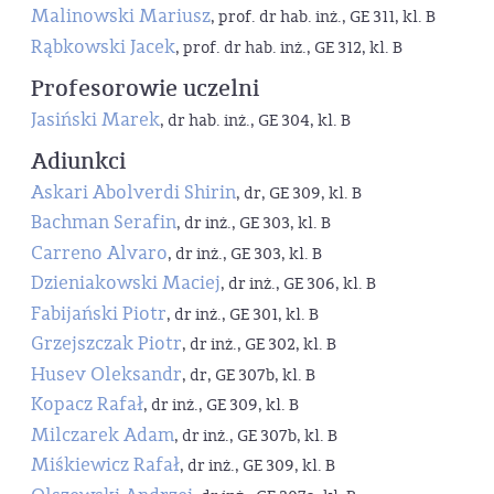
Malinowski Mariusz
, prof. dr hab. inż., GE 311, kl. B
Rąbkowski Jacek
, prof. dr hab. inż., GE 312, kl. B
Profesorowie uczelni
Jasiński Marek
, dr hab. inż., GE 304, kl. B
Adiunkci
Askari Abolverdi Shirin
, dr, GE 309, kl. B
Bachman Serafin
, dr inż., GE 303, kl. B
Carreno Alvaro
, dr inż., GE 303, kl. B
Dzieniakowski Maciej
, dr inż., GE 306, kl. B
Fabijański Piotr
, dr inż., GE 301, kl. B
Grzejszczak Piotr
, dr inż., GE 302, kl. B
Husev Oleksandr
, dr, GE 307b, kl. B
Kopacz Rafał
, dr inż., GE 309, kl. B
Milczarek Adam
, dr inż., GE 307b, kl. B
Miśkiewicz Rafał
, dr inż., GE 309, kl. B