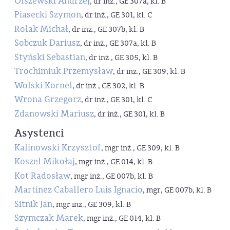
Olszewski Andrzej
, dr inż., GE 307a, kl. B
Piasecki Szymon
, dr inż., GE 301, kl. C
Rolak Michał
, dr inż., GE 307b, kl. B
Sobczuk Dariusz
, dr inż., GE 307a, kl. B
Styński Sebastian
, dr inż., GE 305, kl. B
Trochimiuk Przemysław
, dr inż., GE 309, kl. B
Wolski Kornel
, dr inż., GE 302, kl. B
Wrona Grzegorz
, dr inż., GE 301, kl. C
Zdanowski Mariusz
, dr inż., GE 301, kl. B
Asystenci
Kalinowski Krzysztof
, mgr inż., GE 309, kl. B
Koszel Mikołaj
, mgr inż., GE 014, kl. B
Kot Radosław
, mgr inż., GE 007b, kl. B
Martinez Caballero Luis Ignacio
, mgr, GE 007b, kl. B
Sitnik Jan
, mgr inż., GE 309, kl. B
Szymczak Marek
, mgr inż., GE 014, kl. B