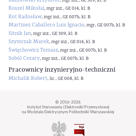
, mgr inż., GE 309, kl. B
Koszel Mikołaj
, mgr inż., GE 014, kl. B
Kot Radosław
, mgr inż., GE 007b, kl. B
Martinez Caballero Luis Ignacio
, mgr, GE 007b, kl. B
Sitnik Jan
, mgr inż., GE 309, kl. B
Szymczak Marek
, mgr inż., GE 014, kl. B
Święchowicz Tomasz
, mgr inż., GE 007b, kl. B
Soból Cezary
, mgr inż., GE 007b, kl. B
Pracownicy inzynieryjno-techniczni
Michalik Robert
, lic., GE 008, kl. B
© 2016-2026
Instytut Sterowania i Elektroniki Przemysłowej
na Wydziale Elektrycznym Politechniki Warszawskiej