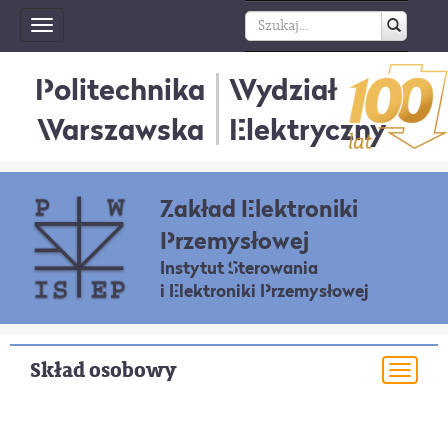
Toggle
navigation
Politechnika
Wydział
Warszawska
Elektryczny
Zakład Elektroniki
Przemysłowej
Instytut Sterowania
i Elektroniki Przemysłowej
Skład osobowy
Togg
navi