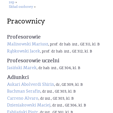
zep
»
Skład osobowy
»
Pracownicy
Profesorowie
Malinowski Mariusz
, prof. dr hab. inż., GE 311, kl. B
Rąbkowski Jacek
, prof. dr hab. inż., GE 312, kl. B
Profesorowie uczelni
Jasiński Marek
, dr hab. inż., GE 304, kl. B
Adiunkci
Askari Abolverdi Shirin
, dr, GE 309, kl. B
Bachman Serafin
, dr inż., GE 303, kl. B
Carreno Alvaro
, dr inż., GE 303, kl. B
Dzieniakowski Maciej
, dr inż., GE 306, kl. B
Fabijański Piotr
, dr inż., GE 301, kl. B