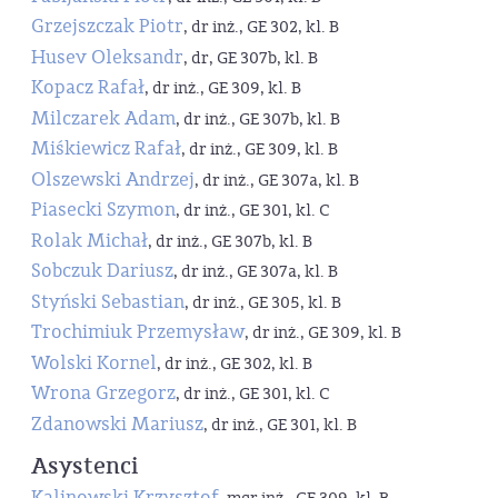
Grzejszczak Piotr
, dr inż., GE 302, kl. B
Husev Oleksandr
, dr, GE 307b, kl. B
Kopacz Rafał
, dr inż., GE 309, kl. B
Milczarek Adam
, dr inż., GE 307b, kl. B
Miśkiewicz Rafał
, dr inż., GE 309, kl. B
Olszewski Andrzej
, dr inż., GE 307a, kl. B
Piasecki Szymon
, dr inż., GE 301, kl. C
Rolak Michał
, dr inż., GE 307b, kl. B
Sobczuk Dariusz
, dr inż., GE 307a, kl. B
Styński Sebastian
, dr inż., GE 305, kl. B
Trochimiuk Przemysław
, dr inż., GE 309, kl. B
Wolski Kornel
, dr inż., GE 302, kl. B
Wrona Grzegorz
, dr inż., GE 301, kl. C
Zdanowski Mariusz
, dr inż., GE 301, kl. B
Asystenci
Kalinowski Krzysztof