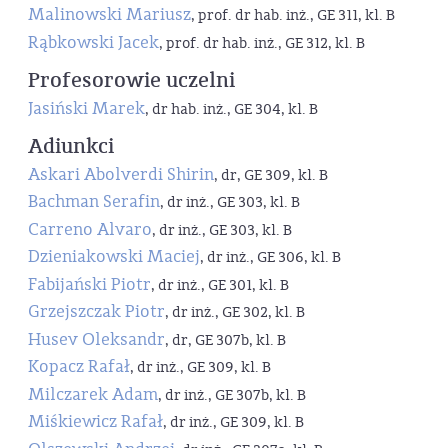
Malinowski Mariusz
, prof. dr hab. inż., GE 311, kl. B
Rąbkowski Jacek
, prof. dr hab. inż., GE 312, kl. B
Profesorowie uczelni
Jasiński Marek
, dr hab. inż., GE 304, kl. B
Adiunkci
Askari Abolverdi Shirin
, dr, GE 309, kl. B
Bachman Serafin
, dr inż., GE 303, kl. B
Carreno Alvaro
, dr inż., GE 303, kl. B
Dzieniakowski Maciej
, dr inż., GE 306, kl. B
Fabijański Piotr
, dr inż., GE 301, kl. B
Grzejszczak Piotr
, dr inż., GE 302, kl. B
Husev Oleksandr
, dr, GE 307b, kl. B
Kopacz Rafał
, dr inż., GE 309, kl. B
Milczarek Adam
, dr inż., GE 307b, kl. B
Miśkiewicz Rafał
, dr inż., GE 309, kl. B