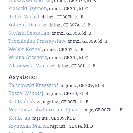
Olszewski Andrzej
, dr inż., GE 307a, kl. B
Piasecki Szymon
, dr inż., GE 301, kl. C
Rolak Michał
, dr inż., GE 307b, kl. B
Sobczuk Dariusz
, dr inż., GE 307a, kl. B
Styński Sebastian
, dr inż., GE 305, kl. B
Trochimiuk Przemysław
, dr inż., GE 309, kl. B
Wolski Kornel
, dr inż., GE 302, kl. B
Wrona Grzegorz
, dr inż., GE 301, kl. C
Zdanowski Mariusz
, dr inż., GE 301, kl. B
Asystenci
Kalinowski Krzysztof
, mgr inż., GE 309, kl. B
Koszel Mikołaj
, mgr inż., GE 014, kl. B
Kot Radosław
, mgr inż., GE 007b, kl. B
Martinez Caballero Luis Ignacio
, mgr, GE 007b, kl. B
Sitnik Jan
, mgr inż., GE 309, kl. B
Szymczak Marek
, mgr inż., GE 014, kl. B