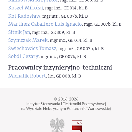
, mgr inż., GE 309, kl. B
Koszel Mikołaj
, mgr inż., GE 014, kl. B
Kot Radosław
, mgr inż., GE 007b, kl. B
Martinez Caballero Luis Ignacio
, mgr, GE 007b, kl. B
Sitnik Jan
, mgr inż., GE 309, kl. B
Szymczak Marek
, mgr inż., GE 014, kl. B
Święchowicz Tomasz
, mgr inż., GE 007b, kl. B
Soból Cezary
, mgr inż., GE 007b, kl. B
Pracownicy inzynieryjno-techniczni
Michalik Robert
, lic., GE 008, kl. B
© 2016-2026
Instytut Sterowania i Elektroniki Przemysłowej
na Wydziale Elektrycznym Politechniki Warszawskiej