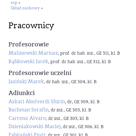
zep
»
Skład osobowy
»
Pracownicy
Profesorowie
Malinowski Mariusz
, prof. dr hab. inż., GE 311, kl. B
Rąbkowski Jacek
, prof. dr hab. inż., GE 312, kl. B
Profesorowie uczelni
Jasiński Marek
, dr hab. inż., GE 304, kl. B
Adiunkci
Askari Abolverdi Shirin
, dr, GE 309, kl. B
Bachman Serafin
, dr inż., GE 303, kl. B
Carreno Alvaro
, dr inż., GE 303, kl. B
Dzieniakowski Maciej
, dr inż., GE 306, kl. B
Fabijański Piotr
, dr inż., GE 301, kl. B