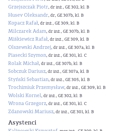
Grzejszczak Piotr
, dr inż., GE 302, kl. B
Husev Oleksandr
, dr, GE 307b, kl. B
Kopacz Rafał
, dr inż., GE 309, kl. B
Milczarek Adam
, dr inż., GE 307b, kl. B
Miśkiewicz Rafał
, dr inż., GE 309, kl. B
Olszewski Andrzej
, dr inż., GE 307a, kl. B
Piasecki Szymon
, dr inż., GE 301, kl. C
Rolak Michał
, dr inż., GE 307b, kl. B
Sobczuk Dariusz
, dr inż., GE 307a, kl. B
Styński Sebastian
, dr inż., GE 305, kl. B
Trochimiuk Przemysław
, dr inż., GE 309, kl. B
Wolski Kornel
, dr inż., GE 302, kl. B
Wrona Grzegorz
, dr inż., GE 301, kl. C
Zdanowski Mariusz
, dr inż., GE 301, kl. B
Asystenci
Kalinowski Krzysztof