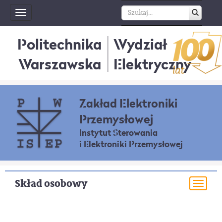
Toggle
navigation
Politechnika
Wydział
Warszawska
Elektryczny
Zakład Elektroniki
Przemysłowej
Instytut Sterowania
i Elektroniki Przemysłowej
Skład osobowy
Togg
navi