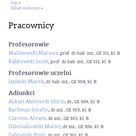
zep
»
Skład osobowy
»
Pracownicy
Profesorowie
Malinowski Mariusz
, prof. dr hab. inż., GE 311, kl. B
Rąbkowski Jacek
, prof. dr hab. inż., GE 312, kl. B
Profesorowie uczelni
Jasiński Marek
, dr hab. inż., GE 304, kl. B
Adiunkci
Askari Abolverdi Shirin
, dr, GE 309, kl. B
Bachman Serafin
, dr inż., GE 303, kl. B
Carreno Alvaro
, dr inż., GE 303, kl. B
Dzieniakowski Maciej
, dr inż., GE 306, kl. B
Fabijański Piotr
, dr inż., GE 301, kl. B