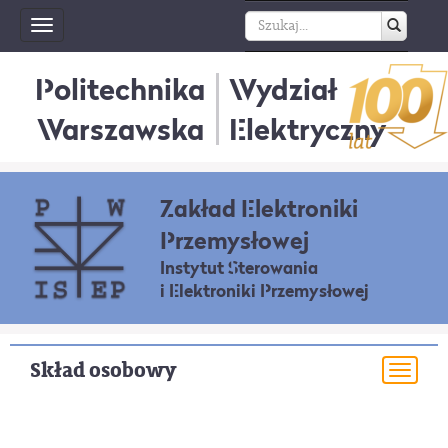
Toggle
navigation
Politechnika
Wydział
Warszawska
Elektryczny
Zakład Elektroniki
Przemysłowej
Instytut Sterowania
i Elektroniki Przemysłowej
Skład osobowy
Togg
navi