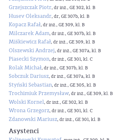
Grzejszczak Piotr
, dr inż., GE 302, kl. B
Husev Oleksandr
, dr, GE 307b, kl. B
Kopacz Rafał
, dr inż., GE 309, kl. B
Milczarek Adam
, dr inż., GE 307b, kl. B
Miśkiewicz Rafał
, dr inż., GE 309, kl. B
Olszewski Andrzej
, dr inż., GE 307a, kl. B
Piasecki Szymon
, dr inż., GE 301, kl. C
Rolak Michał
, dr inż., GE 307b, kl. B
Sobczuk Dariusz
, dr inż., GE 307a, kl. B
Styński Sebastian
, dr inż., GE 305, kl. B
Trochimiuk Przemysław
, dr inż., GE 309, kl. B
Wolski Kornel
, dr inż., GE 302, kl. B
Wrona Grzegorz
, dr inż., GE 301, kl. C
Zdanowski Mariusz
, dr inż., GE 301, kl. B
Asystenci
Kalinowski Krzysztof