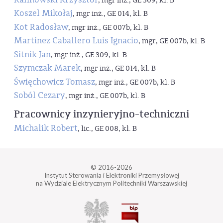
, mgr inż., GE 309, kl. B
Koszel Mikołaj
, mgr inż., GE 014, kl. B
Kot Radosław
, mgr inż., GE 007b, kl. B
Martinez Caballero Luis Ignacio
, mgr, GE 007b, kl. B
Sitnik Jan
, mgr inż., GE 309, kl. B
Szymczak Marek
, mgr inż., GE 014, kl. B
Święchowicz Tomasz
, mgr inż., GE 007b, kl. B
Soból Cezary
, mgr inż., GE 007b, kl. B
Pracownicy inzynieryjno-techniczni
Michalik Robert
, lic., GE 008, kl. B
© 2016-2026
Instytut Sterowania i Elektroniki Przemysłowej
na Wydziale Elektrycznym Politechniki Warszawskiej