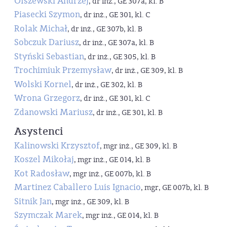
Olszewski Andrzej
, dr inż., GE 307a, kl. B
Piasecki Szymon
, dr inż., GE 301, kl. C
Rolak Michał
, dr inż., GE 307b, kl. B
Sobczuk Dariusz
, dr inż., GE 307a, kl. B
Styński Sebastian
, dr inż., GE 305, kl. B
Trochimiuk Przemysław
, dr inż., GE 309, kl. B
Wolski Kornel
, dr inż., GE 302, kl. B
Wrona Grzegorz
, dr inż., GE 301, kl. C
Zdanowski Mariusz
, dr inż., GE 301, kl. B
Asystenci
Kalinowski Krzysztof
, mgr inż., GE 309, kl. B
Koszel Mikołaj
, mgr inż., GE 014, kl. B
Kot Radosław
, mgr inż., GE 007b, kl. B
Martinez Caballero Luis Ignacio
, mgr, GE 007b, kl. B
Sitnik Jan
, mgr inż., GE 309, kl. B
Szymczak Marek
, mgr inż., GE 014, kl. B