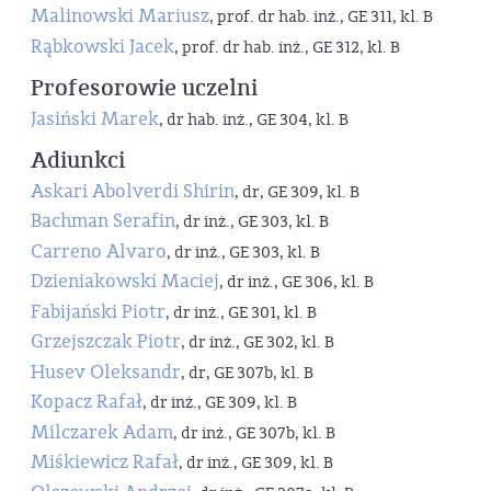
Malinowski Mariusz
, prof. dr hab. inż., GE 311, kl. B
Rąbkowski Jacek
, prof. dr hab. inż., GE 312, kl. B
Profesorowie uczelni
Jasiński Marek
, dr hab. inż., GE 304, kl. B
Adiunkci
Askari Abolverdi Shirin
, dr, GE 309, kl. B
Bachman Serafin
, dr inż., GE 303, kl. B
Carreno Alvaro
, dr inż., GE 303, kl. B
Dzieniakowski Maciej
, dr inż., GE 306, kl. B
Fabijański Piotr
, dr inż., GE 301, kl. B
Grzejszczak Piotr
, dr inż., GE 302, kl. B
Husev Oleksandr
, dr, GE 307b, kl. B
Kopacz Rafał
, dr inż., GE 309, kl. B
Milczarek Adam
, dr inż., GE 307b, kl. B
Miśkiewicz Rafał
, dr inż., GE 309, kl. B