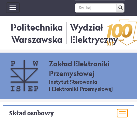
Toggle
navigation
Politechnika
Wydział
Warszawska
Elektryczny
Zakład Elektroniki
Przemysłowej
Instytut Sterowania
i Elektroniki Przemysłowej
Skład osobowy
Togg
navi