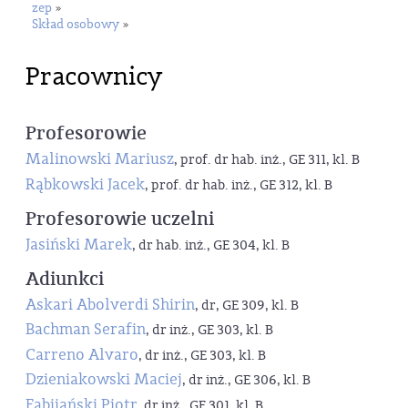
zep
»
Skład osobowy
»
Pracownicy
Profesorowie
Malinowski Mariusz
, prof. dr hab. inż., GE 311, kl. B
Rąbkowski Jacek
, prof. dr hab. inż., GE 312, kl. B
Profesorowie uczelni
Jasiński Marek
, dr hab. inż., GE 304, kl. B
Adiunkci
Askari Abolverdi Shirin
, dr, GE 309, kl. B
Bachman Serafin
, dr inż., GE 303, kl. B
Carreno Alvaro
, dr inż., GE 303, kl. B
Dzieniakowski Maciej
, dr inż., GE 306, kl. B
Fabijański Piotr
, dr inż., GE 301, kl. B