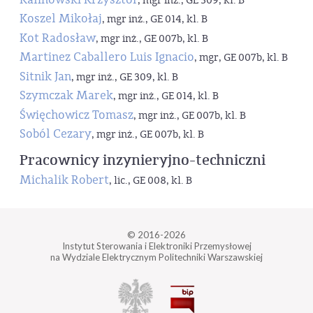
, mgr inż., GE 309, kl. B
Koszel Mikołaj
, mgr inż., GE 014, kl. B
Kot Radosław
, mgr inż., GE 007b, kl. B
Martinez Caballero Luis Ignacio
, mgr, GE 007b, kl. B
Sitnik Jan
, mgr inż., GE 309, kl. B
Szymczak Marek
, mgr inż., GE 014, kl. B
Święchowicz Tomasz
, mgr inż., GE 007b, kl. B
Soból Cezary
, mgr inż., GE 007b, kl. B
Pracownicy inzynieryjno-techniczni
Michalik Robert
, lic., GE 008, kl. B
© 2016-2026
Instytut Sterowania i Elektroniki Przemysłowej
na Wydziale Elektrycznym Politechniki Warszawskiej