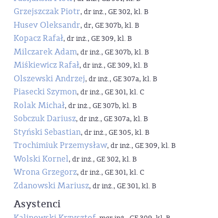
Grzejszczak Piotr
, dr inż., GE 302, kl. B
Husev Oleksandr
, dr, GE 307b, kl. B
Kopacz Rafał
, dr inż., GE 309, kl. B
Milczarek Adam
, dr inż., GE 307b, kl. B
Miśkiewicz Rafał
, dr inż., GE 309, kl. B
Olszewski Andrzej
, dr inż., GE 307a, kl. B
Piasecki Szymon
, dr inż., GE 301, kl. C
Rolak Michał
, dr inż., GE 307b, kl. B
Sobczuk Dariusz
, dr inż., GE 307a, kl. B
Styński Sebastian
, dr inż., GE 305, kl. B
Trochimiuk Przemysław
, dr inż., GE 309, kl. B
Wolski Kornel
, dr inż., GE 302, kl. B
Wrona Grzegorz
, dr inż., GE 301, kl. C
Zdanowski Mariusz
, dr inż., GE 301, kl. B
Asystenci
Kalinowski Krzysztof