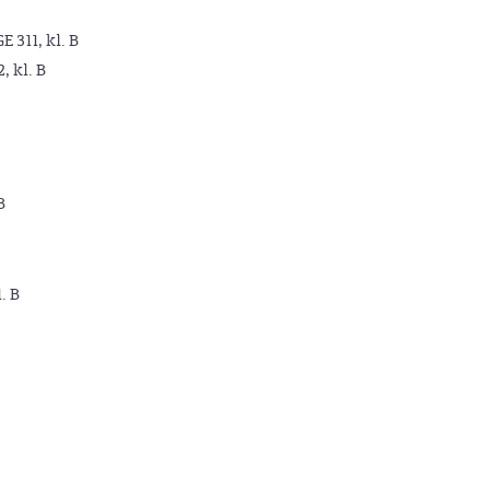
GE 311, kl. B
2, kl. B
B
. B