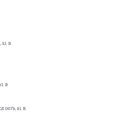
, kl. B
kl. B
GE 007b, kl. B