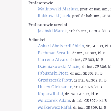
Profesorowie
Malinowski Mariusz
, prof. dr hab. inż., 
Rąbkowski Jacek
, prof. dr hab. inż., GE 31
Profesorowie uczelni
Jasiński Marek
, dr hab. inż., GE 304, kl. B
Adiunkci
Askari Abolverdi Shirin
, dr, GE 309, kl. 
Bachman Serafin
, dr inż., GE 303, kl. B
Carreno Alvaro
, dr inż., GE 303, kl. B
Dzieniakowski Maciej
, dr inż., GE 306, kl
Fabijański Piotr
, dr inż., GE 301, kl. B
Grzejszczak Piotr
, dr inż., GE 302, kl. B
Husev Oleksandr
, dr, GE 307b, kl. B
Kopacz Rafał
, dr inż., GE 309, kl. B
Milczarek Adam
, dr inż., GE 307b, kl. B
Miśkiewicz Rafał
, dr inż., GE 309, kl. B