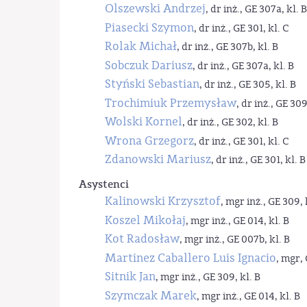
Olszewski Andrzej
, dr inż., GE 307a, kl. B
Piasecki Szymon
, dr inż., GE 301, kl. C
Rolak Michał
, dr inż., GE 307b, kl. B
Sobczuk Dariusz
, dr inż., GE 307a, kl. B
Styński Sebastian
, dr inż., GE 305, kl. B
Trochimiuk Przemysław
, dr inż., GE 309
Wolski Kornel
, dr inż., GE 302, kl. B
Wrona Grzegorz
, dr inż., GE 301, kl. C
Zdanowski Mariusz
, dr inż., GE 301, kl. B
Asystenci
Kalinowski Krzysztof
, mgr inż., GE 309, 
Koszel Mikołaj
, mgr inż., GE 014, kl. B
Kot Radosław
, mgr inż., GE 007b, kl. B
Martinez Caballero Luis Ignacio
, mgr, 
Sitnik Jan
, mgr inż., GE 309, kl. B
Szymczak Marek
, mgr inż., GE 014, kl. B