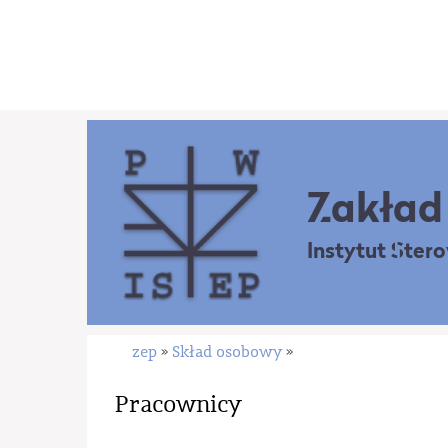
Zakład 
Instytut Ster
zep
Skład osobowy
»
»
Pracownicy