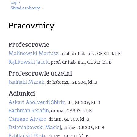
zep
»
Skład osobowy
»
Pracownicy
Profesorowie
Malinowski Mariusz
, prof. dr hab. inż., GE 311, kl. B
Rąbkowski Jacek
, prof. dr hab. inż., GE 312, kl. B
Profesorowie uczelni
Jasiński Marek
, dr hab. inż., GE 304, kl. B
Adiunkci
Askari Abolverdi Shirin
, dr, GE 309, kl. B
Bachman Serafin
, dr inż., GE 303, kl. B
Carreno Alvaro
, dr inż., GE 303, kl. B
Dzieniakowski Maciej
, dr inż., GE 306, kl. B
Fabijański Piotr
, dr inż., GE 301, kl. B