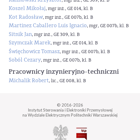
, mgr inż., GE 309, kl. B
Koszel Mikołaj
, mgr inż., GE 014, kl. B
Kot Radosław
, mgr inż., GE 007b, kl. B
Martinez Caballero Luis Ignacio
, mgr, GE 007b, kl. B
Sitnik Jan
, mgr inż., GE 309, kl. B
Szymczak Marek
, mgr inż., GE 014, kl. B
Święchowicz Tomasz
, mgr inż., GE 007b, kl. B
Soból Cezary
, mgr inż., GE 007b, kl. B
Pracownicy inzynieryjno-techniczni
Michalik Robert
, lic., GE 008, kl. B
© 2016-2026
Instytut Sterowania i Elektroniki Przemysłowej
na Wydziale Elektrycznym Politechniki Warszawskiej