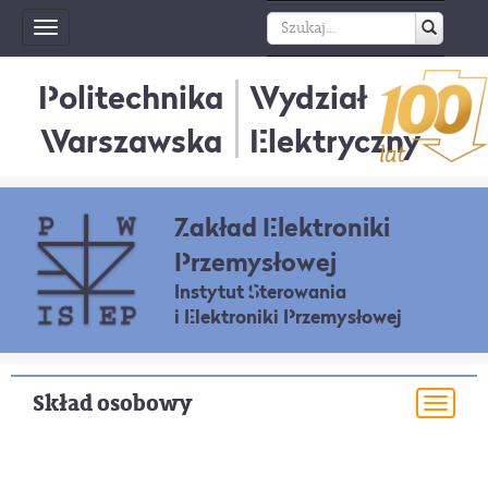
Toggle
navigation
Politechnika
Wydział
Warszawska
Elektryczny
Zakład Elektroniki
Przemysłowej
Instytut Sterowania
i Elektroniki Przemysłowej
Skład osobowy
Togg
navi