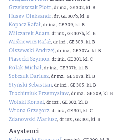
Grzejszczak Piotr
, dr inż., GE 302, kl. B
Husev Oleksandr
, dr, GE 307b, kl. B
Kopacz Rafał
, dr inż., GE 309, kl. B
Milczarek Adam
, dr inż., GE 307b, kl. B
Miśkiewicz Rafał
, dr inż., GE 309, kl. B
Olszewski Andrzej
, dr inż., GE 307a, kl. B
Piasecki Szymon
, dr inż., GE 301, kl. C
Rolak Michał
, dr inż., GE 307b, kl. B
Sobczuk Dariusz
, dr inż., GE 307a, kl. B
Styński Sebastian
, dr inż., GE 305, kl. B
Trochimiuk Przemysław
, dr inż., GE 309, kl. B
Wolski Kornel
, dr inż., GE 302, kl. B
Wrona Grzegorz
, dr inż., GE 301, kl. C
Zdanowski Mariusz
, dr inż., GE 301, kl. B
Asystenci
Kalinowski Krzysztof