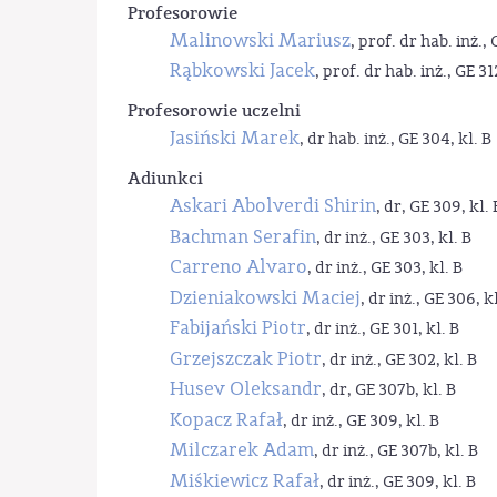
Profesorowie
Malinowski Mariusz
, prof. dr hab. inż., 
Rąbkowski Jacek
, prof. dr hab. inż., GE 31
Profesorowie uczelni
Jasiński Marek
, dr hab. inż., GE 304, kl. B
Adiunkci
Askari Abolverdi Shirin
, dr, GE 309, kl. 
Bachman Serafin
, dr inż., GE 303, kl. B
Carreno Alvaro
, dr inż., GE 303, kl. B
Dzieniakowski Maciej
, dr inż., GE 306, kl
Fabijański Piotr
, dr inż., GE 301, kl. B
Grzejszczak Piotr
, dr inż., GE 302, kl. B
Husev Oleksandr
, dr, GE 307b, kl. B
Kopacz Rafał
, dr inż., GE 309, kl. B
Milczarek Adam
, dr inż., GE 307b, kl. B
Miśkiewicz Rafał
, dr inż., GE 309, kl. B