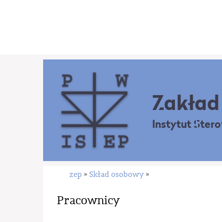
Zakład 
Instytut Ster
zep
Skład osobowy
»
»
Pracownicy