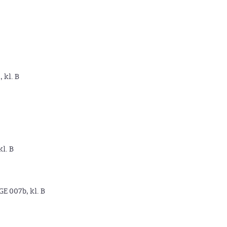
, kl. B
kl. B
GE 007b, kl. B