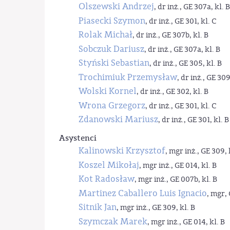
Olszewski Andrzej
, dr inż., GE 307a, kl. B
Piasecki Szymon
, dr inż., GE 301, kl. C
Rolak Michał
, dr inż., GE 307b, kl. B
Sobczuk Dariusz
, dr inż., GE 307a, kl. B
Styński Sebastian
, dr inż., GE 305, kl. B
Trochimiuk Przemysław
, dr inż., GE 309
Wolski Kornel
, dr inż., GE 302, kl. B
Wrona Grzegorz
, dr inż., GE 301, kl. C
Zdanowski Mariusz
, dr inż., GE 301, kl. B
Asystenci
Kalinowski Krzysztof
, mgr inż., GE 309, 
Koszel Mikołaj
, mgr inż., GE 014, kl. B
Kot Radosław
, mgr inż., GE 007b, kl. B
Martinez Caballero Luis Ignacio
, mgr, 
Sitnik Jan
, mgr inż., GE 309, kl. B
Szymczak Marek
, mgr inż., GE 014, kl. B