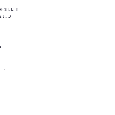
GE 311, kl. B
2, kl. B
B
. B