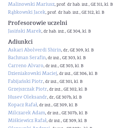
Malinowski Mariusz
, prof. dr hab. inż., GE 311, kl. B
Rąbkowski Jacek
, prof. dr hab. inż., GE 312, kl. B
Profesorowie uczelni
Jasiński Marek
, dr hab. inż., GE 304, kl. B
Adiunkci
Askari Abolverdi Shirin
, dr, GE 309, kl. B
Bachman Serafin
, dr inż., GE 303, kl. B
Carreno Alvaro
, dr inż., GE 303, kl. B
Dzieniakowski Maciej
, dr inż., GE 306, kl. B
Fabijański Piotr
, dr inż., GE 301, kl. B
Grzejszczak Piotr
, dr inż., GE 302, kl. B
Husev Oleksandr
, dr, GE 307b, kl. B
Kopacz Rafał
, dr inż., GE 309, kl. B
Milczarek Adam
, dr inż., GE 307b, kl. B
Miśkiewicz Rafał
, dr inż., GE 309, kl. B