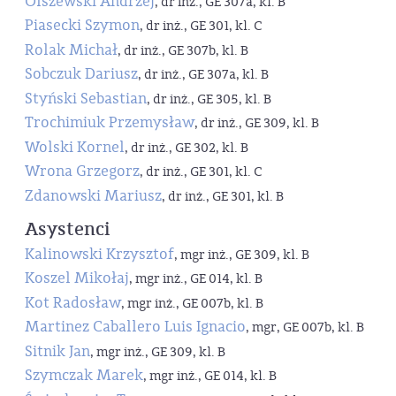
Olszewski Andrzej
, dr inż., GE 307a, kl. B
Piasecki Szymon
, dr inż., GE 301, kl. C
Rolak Michał
, dr inż., GE 307b, kl. B
Sobczuk Dariusz
, dr inż., GE 307a, kl. B
Styński Sebastian
, dr inż., GE 305, kl. B
Trochimiuk Przemysław
, dr inż., GE 309, kl. B
Wolski Kornel
, dr inż., GE 302, kl. B
Wrona Grzegorz
, dr inż., GE 301, kl. C
Zdanowski Mariusz
, dr inż., GE 301, kl. B
Asystenci
Kalinowski Krzysztof
, mgr inż., GE 309, kl. B
Koszel Mikołaj
, mgr inż., GE 014, kl. B
Kot Radosław
, mgr inż., GE 007b, kl. B
Martinez Caballero Luis Ignacio
, mgr, GE 007b, kl. B
Sitnik Jan
, mgr inż., GE 309, kl. B
Szymczak Marek
, mgr inż., GE 014, kl. B