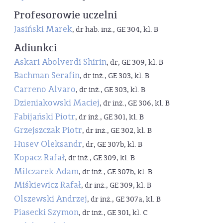
Profesorowie uczelni
Jasiński Marek
, dr hab. inż., GE 304, kl. B
Adiunkci
Askari Abolverdi Shirin
, dr, GE 309, kl. B
Bachman Serafin
, dr inż., GE 303, kl. B
Carreno Alvaro
, dr inż., GE 303, kl. B
Dzieniakowski Maciej
, dr inż., GE 306, kl. B
Fabijański Piotr
, dr inż., GE 301, kl. B
Grzejszczak Piotr
, dr inż., GE 302, kl. B
Husev Oleksandr
, dr, GE 307b, kl. B
Kopacz Rafał
, dr inż., GE 309, kl. B
Milczarek Adam
, dr inż., GE 307b, kl. B
Miśkiewicz Rafał
, dr inż., GE 309, kl. B
Olszewski Andrzej
, dr inż., GE 307a, kl. B
Piasecki Szymon
, dr inż., GE 301, kl. C