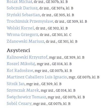
Rolak Michał
, dr inż., GE 307b, kl. B
Sobczuk Dariusz
, dr inż., GE 307a, kl. B
Styński Sebastian
, dr inż., GE 305, kl. B
Trochimiuk Przemysław
, dr inż., GE 309, kl. B
Wolski Kornel
, dr inż., GE 302, kl. B
Wrona Grzegorz
, dr inż., GE 301, kl. C
Zdanowski Mariusz
, dr inż., GE 301, kl. B
Asystenci
Kalinowski Krzysztof
, mgr inż., GE 309, kl. B
Koszel Mikołaj
, mgr inż., GE 014, kl. B
Kot Radosław
, mgr inż., GE 007b, kl. B
Martinez Caballero Luis Ignacio
, mgr, GE 007b, kl. B
Sitnik Jan
, mgr inż., GE 309, kl. B
Szymczak Marek
, mgr inż., GE 014, kl. B
Święchowicz Tomasz
, mgr inż., GE 007b, kl. B
Soból Cezary
, mgr inż., GE 007b, kl. B