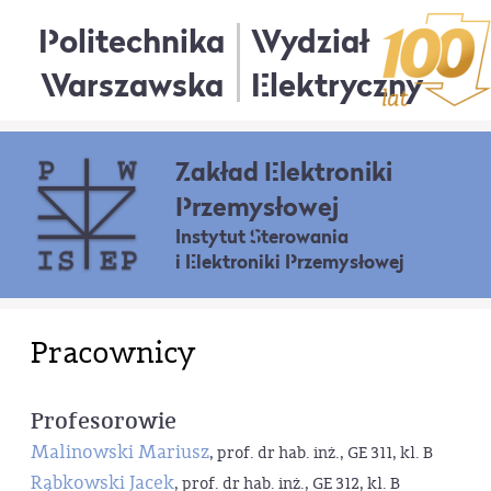
Politechnika
Wydział
Warszawska
Elektryczny
Zakład Elektroniki
Przemysłowej
Instytut Sterowania
i Elektroniki Przemysłowej
Pracownicy
Profesorowie
Malinowski Mariusz
, prof. dr hab. inż., GE 311, kl. B
Rąbkowski Jacek
, prof. dr hab. inż., GE 312, kl. B