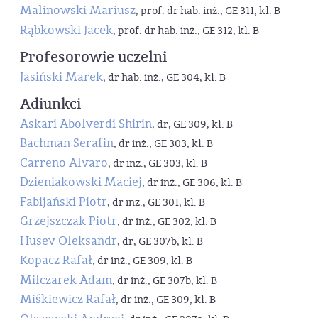
Malinowski Mariusz
, prof. dr hab. inż., GE 311, kl. B
Rąbkowski Jacek
, prof. dr hab. inż., GE 312, kl. B
Profesorowie uczelni
Jasiński Marek
, dr hab. inż., GE 304, kl. B
Adiunkci
Askari Abolverdi Shirin
, dr, GE 309, kl. B
Bachman Serafin
, dr inż., GE 303, kl. B
Carreno Alvaro
, dr inż., GE 303, kl. B
Dzieniakowski Maciej
, dr inż., GE 306, kl. B
Fabijański Piotr
, dr inż., GE 301, kl. B
Grzejszczak Piotr
, dr inż., GE 302, kl. B
Husev Oleksandr
, dr, GE 307b, kl. B
Kopacz Rafał
, dr inż., GE 309, kl. B
Milczarek Adam
, dr inż., GE 307b, kl. B
Miśkiewicz Rafał
, dr inż., GE 309, kl. B