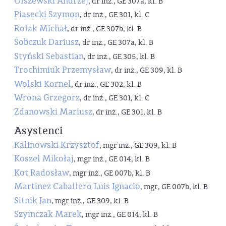
Olszewski Andrzej
, dr inż., GE 307a, kl. B
Piasecki Szymon
, dr inż., GE 301, kl. C
Rolak Michał
, dr inż., GE 307b, kl. B
Sobczuk Dariusz
, dr inż., GE 307a, kl. B
Styński Sebastian
, dr inż., GE 305, kl. B
Trochimiuk Przemysław
, dr inż., GE 309, kl. B
Wolski Kornel
, dr inż., GE 302, kl. B
Wrona Grzegorz
, dr inż., GE 301, kl. C
Zdanowski Mariusz
, dr inż., GE 301, kl. B
Asystenci
Kalinowski Krzysztof
, mgr inż., GE 309, kl. B
Koszel Mikołaj
, mgr inż., GE 014, kl. B
Kot Radosław
, mgr inż., GE 007b, kl. B
Martinez Caballero Luis Ignacio
, mgr, GE 007b, kl. B
Sitnik Jan
, mgr inż., GE 309, kl. B
Szymczak Marek
, mgr inż., GE 014, kl. B