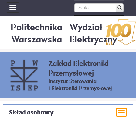
Toggle
navigation
Politechnika
Wydział
Warszawska
Elektryczny
Zakład Elektroniki
Przemysłowej
Instytut Sterowania
i Elektroniki Przemysłowej
Skład osobowy
Togg
navi