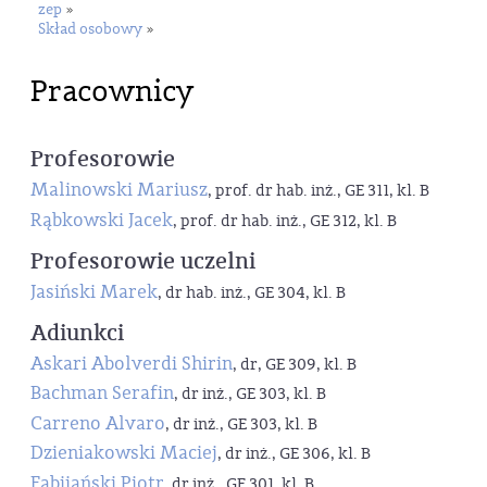
zep
»
Skład osobowy
»
Pracownicy
Profesorowie
Malinowski Mariusz
, prof. dr hab. inż., GE 311, kl. B
Rąbkowski Jacek
, prof. dr hab. inż., GE 312, kl. B
Profesorowie uczelni
Jasiński Marek
, dr hab. inż., GE 304, kl. B
Adiunkci
Askari Abolverdi Shirin
, dr, GE 309, kl. B
Bachman Serafin
, dr inż., GE 303, kl. B
Carreno Alvaro
, dr inż., GE 303, kl. B
Dzieniakowski Maciej
, dr inż., GE 306, kl. B
Fabijański Piotr
, dr inż., GE 301, kl. B