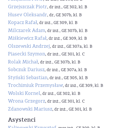
Grzejszczak Piotr
, dr inż., GE 302, kl. B
Husev Oleksandr
, dr, GE 307b, kl. B
Kopacz Rafał
, dr inż., GE 309, kl. B
Milczarek Adam
, dr inż., GE 307b, kl. B
Miśkiewicz Rafał
, dr inż., GE 309, kl. B
Olszewski Andrzej
, dr inż., GE 307a, kl. B
Piasecki Szymon
, dr inż., GE 301, kl. C
Rolak Michał
, dr inż., GE 307b, kl. B
Sobczuk Dariusz
, dr inż., GE 307a, kl. B
Styński Sebastian
, dr inż., GE 305, kl. B
Trochimiuk Przemysław
, dr inż., GE 309, kl. B
Wolski Kornel
, dr inż., GE 302, kl. B
Wrona Grzegorz
, dr inż., GE 301, kl. C
Zdanowski Mariusz
, dr inż., GE 301, kl. B
Asystenci
Kalinowski Krzysztof