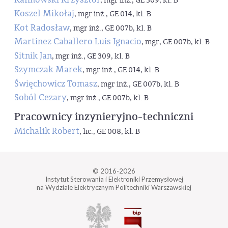
, mgr inż., GE 309, kl. B
Koszel Mikołaj
, mgr inż., GE 014, kl. B
Kot Radosław
, mgr inż., GE 007b, kl. B
Martinez Caballero Luis Ignacio
, mgr, GE 007b, kl. B
Sitnik Jan
, mgr inż., GE 309, kl. B
Szymczak Marek
, mgr inż., GE 014, kl. B
Święchowicz Tomasz
, mgr inż., GE 007b, kl. B
Soból Cezary
, mgr inż., GE 007b, kl. B
Pracownicy inzynieryjno-techniczni
Michalik Robert
, lic., GE 008, kl. B
© 2016-2026
Instytut Sterowania i Elektroniki Przemysłowej
na Wydziale Elektrycznym Politechniki Warszawskiej