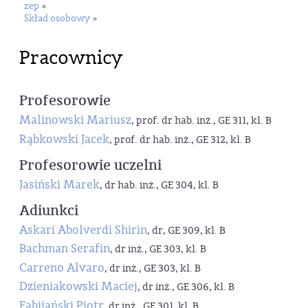
zep
»
Skład osobowy
»
Pracownicy
Profesorowie
Malinowski Mariusz
, prof. dr hab. inż., GE 311, kl. B
Rąbkowski Jacek
, prof. dr hab. inż., GE 312, kl. B
Profesorowie uczelni
Jasiński Marek
, dr hab. inż., GE 304, kl. B
Adiunkci
Askari Abolverdi Shirin
, dr, GE 309, kl. B
Bachman Serafin
, dr inż., GE 303, kl. B
Carreno Alvaro
, dr inż., GE 303, kl. B
Dzieniakowski Maciej
, dr inż., GE 306, kl. B
Fabijański Piotr
, dr inż., GE 301, kl. B