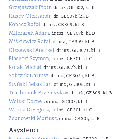
Grzejszczak Piotr
, dr inż., GE 302, kl. B
Husev Oleksandr
, dr, GE 307b, kl. B
Kopacz Rafał
, dr inż., GE 309, kl. B
Milczarek Adam
, dr inż., GE 307b, kl. B
Miśkiewicz Rafał
, dr inż., GE 309, kl. B
Olszewski Andrzej
, dr inż., GE 307a, kl. B
Piasecki Szymon
, dr inż., GE 301, kl. C
Rolak Michał
, dr inż., GE 307b, kl. B
Sobczuk Dariusz
, dr inż., GE 307a, kl. B
Styński Sebastian
, dr inż., GE 305, kl. B
Trochimiuk Przemysław
, dr inż., GE 309, kl. B
Wolski Kornel
, dr inż., GE 302, kl. B
Wrona Grzegorz
, dr inż., GE 301, kl. C
Zdanowski Mariusz
, dr inż., GE 301, kl. B
Asystenci
Kalinowski Krzysztof