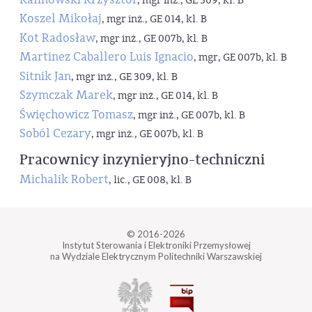
, mgr inż., GE 309, kl. B
Koszel Mikołaj
, mgr inż., GE 014, kl. B
Kot Radosław
, mgr inż., GE 007b, kl. B
Martinez Caballero Luis Ignacio
, mgr, GE 007b, kl. B
Sitnik Jan
, mgr inż., GE 309, kl. B
Szymczak Marek
, mgr inż., GE 014, kl. B
Święchowicz Tomasz
, mgr inż., GE 007b, kl. B
Soból Cezary
, mgr inż., GE 007b, kl. B
Pracownicy inzynieryjno-techniczni
Michalik Robert
, lic., GE 008, kl. B
© 2016-2026
Instytut Sterowania i Elektroniki Przemysłowej
na Wydziale Elektrycznym Politechniki Warszawskiej