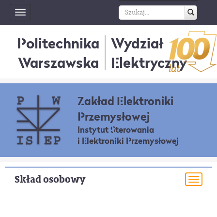
Toggle
navigation
Politechnika
Wydział
Warszawska
Elektryczny
Zakład Elektroniki
Przemysłowej
Instytut Sterowania
i Elektroniki Przemysłowej
Skład osobowy
Togg
navi