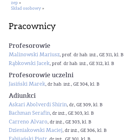
zep
»
Skład osobowy
»
Pracownicy
Profesorowie
Malinowski Mariusz
, prof. dr hab. inż., GE 311, kl. B
Rąbkowski Jacek
, prof. dr hab. inż., GE 312, kl. B
Profesorowie uczelni
Jasiński Marek
, dr hab. inż., GE 304, kl. B
Adiunkci
Askari Abolverdi Shirin
, dr, GE 309, kl. B
Bachman Serafin
, dr inż., GE 303, kl. B
Carreno Alvaro
, dr inż., GE 303, kl. B
Dzieniakowski Maciej
, dr inż., GE 306, kl. B
Fabijański Piotr
, dr inż., GE 301, kl. B