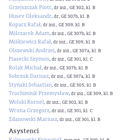
Grzejszczak Piotr
, dr inż., GE 302, kl. B
Husev Oleksandr
, dr, GE 307b, kl. B
Kopacz Rafał
, dr inż., GE 309, kl. B
Milczarek Adam
, dr inż., GE 307b, kl. B
Miśkiewicz Rafał
, dr inż., GE 309, kl. B
Olszewski Andrzej
, dr inż., GE 307a, kl. B
Piasecki Szymon
, dr inż., GE 301, kl. C
Rolak Michał
, dr inż., GE 307b, kl. B
Sobczuk Dariusz
, dr inż., GE 307a, kl. B
Styński Sebastian
, dr inż., GE 305, kl. B
Trochimiuk Przemysław
, dr inż., GE 309, kl. B
Wolski Kornel
, dr inż., GE 302, kl. B
Wrona Grzegorz
, dr inż., GE 301, kl. C
Zdanowski Mariusz
, dr inż., GE 301, kl. B
Asystenci
Kalinowski Krzysztof