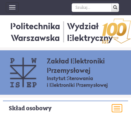
Toggle
navigation
Politechnika
Wydział
Warszawska
Elektryczny
Zakład Elektroniki
Przemysłowej
Instytut Sterowania
i Elektroniki Przemysłowej
Skład osobowy
Togg
navi