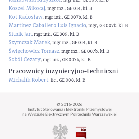
, mgr inż., GE 309, kl. B
Koszel Mikołaj
, mgr inż., GE 014, kl. B
Kot Radosław
, mgr inż., GE 007b, kl. B
Martinez Caballero Luis Ignacio
, mgr, GE 007b, kl. B
Sitnik Jan
, mgr inż., GE 309, kl. B
Szymczak Marek
, mgr inż., GE 014, kl. B
Święchowicz Tomasz
, mgr inż., GE 007b, kl. B
Soból Cezary
, mgr inż., GE 007b, kl. B
Pracownicy inzynieryjno-techniczni
Michalik Robert
, lic., GE 008, kl. B
© 2016-2026
Instytut Sterowania i Elektroniki Przemysłowej
na Wydziale Elektrycznym Politechniki Warszawskiej