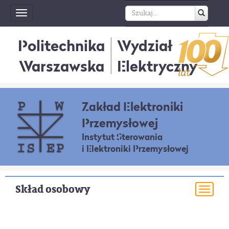
Toggle
navigation
Politechnika
Wydział
Warszawska
Elektryczny
Zakład Elektroniki
Przemysłowej
Instytut Sterowania
i Elektroniki Przemysłowej
Skład osobowy
Togg
navi