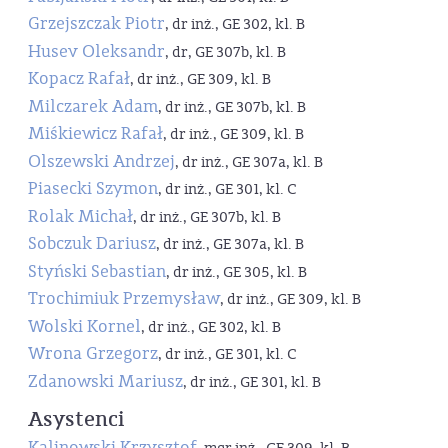
Grzejszczak Piotr
, dr inż., GE 302, kl. B
Husev Oleksandr
, dr, GE 307b, kl. B
Kopacz Rafał
, dr inż., GE 309, kl. B
Milczarek Adam
, dr inż., GE 307b, kl. B
Miśkiewicz Rafał
, dr inż., GE 309, kl. B
Olszewski Andrzej
, dr inż., GE 307a, kl. B
Piasecki Szymon
, dr inż., GE 301, kl. C
Rolak Michał
, dr inż., GE 307b, kl. B
Sobczuk Dariusz
, dr inż., GE 307a, kl. B
Styński Sebastian
, dr inż., GE 305, kl. B
Trochimiuk Przemysław
, dr inż., GE 309, kl. B
Wolski Kornel
, dr inż., GE 302, kl. B
Wrona Grzegorz
, dr inż., GE 301, kl. C
Zdanowski Mariusz
, dr inż., GE 301, kl. B
Asystenci
Kalinowski Krzysztof