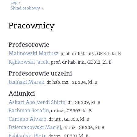
zep
»
Skład osobowy
»
Pracownicy
Profesorowie
Malinowski Mariusz
, prof. dr hab. inż., GE 311, kl. B
Rąbkowski Jacek
, prof. dr hab. inż., GE 312, kl. B
Profesorowie uczelni
Jasiński Marek
, dr hab. inż., GE 304, kl. B
Adiunkci
Askari Abolverdi Shirin
, dr, GE 309, kl. B
Bachman Serafin
, dr inż., GE 303, kl. B
Carreno Alvaro
, dr inż., GE 303, kl. B
Dzieniakowski Maciej
, dr inż., GE 306, kl. B
Fabijański Piotr
, dr inż., GE 301, kl. B