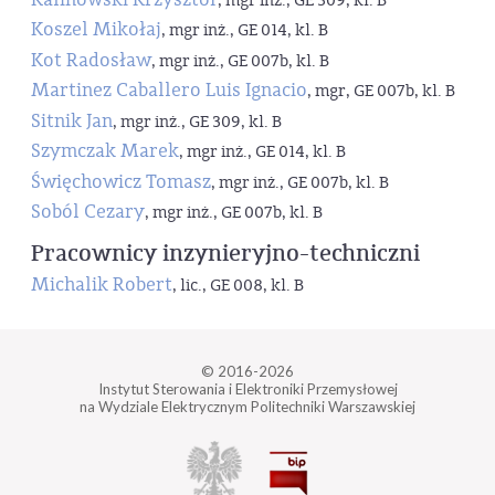
, mgr inż., GE 309, kl. B
Koszel Mikołaj
, mgr inż., GE 014, kl. B
Kot Radosław
, mgr inż., GE 007b, kl. B
Martinez Caballero Luis Ignacio
, mgr, GE 007b, kl. B
Sitnik Jan
, mgr inż., GE 309, kl. B
Szymczak Marek
, mgr inż., GE 014, kl. B
Święchowicz Tomasz
, mgr inż., GE 007b, kl. B
Soból Cezary
, mgr inż., GE 007b, kl. B
Pracownicy inzynieryjno-techniczni
Michalik Robert
, lic., GE 008, kl. B
© 2016-2026
Instytut Sterowania i Elektroniki Przemysłowej
na Wydziale Elektrycznym Politechniki Warszawskiej