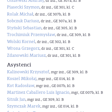
Olszewski Andrzej
, dr inż., GE 307a, kl. B
Piasecki Szymon
, dr inż., GE 301, kl. C
Rolak Michał
, dr inż., GE 307b, kl. B
Sobczuk Dariusz
, dr inż., GE 307a, kl. B
Styński Sebastian
, dr inż., GE 305, kl. B
Trochimiuk Przemysław
, dr inż., GE 309, kl. B
Wolski Kornel
, dr inż., GE 302, kl. B
Wrona Grzegorz
, dr inż., GE 301, kl. C
Zdanowski Mariusz
, dr inż., GE 301, kl. B
Asystenci
Kalinowski Krzysztof
, mgr inż., GE 309, kl. B
Koszel Mikołaj
, mgr inż., GE 014, kl. B
Kot Radosław
, mgr inż., GE 007b, kl. B
Martinez Caballero Luis Ignacio
, mgr, GE 007b, kl. B
Sitnik Jan
, mgr inż., GE 309, kl. B
Szymczak Marek
, mgr inż., GE 014, kl. B