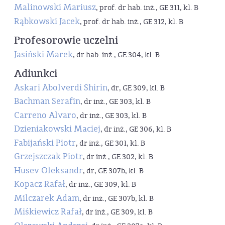
Malinowski Mariusz
, prof. dr hab. inż., GE 311, kl. B
Rąbkowski Jacek
, prof. dr hab. inż., GE 312, kl. B
Profesorowie uczelni
Jasiński Marek
, dr hab. inż., GE 304, kl. B
Adiunkci
Askari Abolverdi Shirin
, dr, GE 309, kl. B
Bachman Serafin
, dr inż., GE 303, kl. B
Carreno Alvaro
, dr inż., GE 303, kl. B
Dzieniakowski Maciej
, dr inż., GE 306, kl. B
Fabijański Piotr
, dr inż., GE 301, kl. B
Grzejszczak Piotr
, dr inż., GE 302, kl. B
Husev Oleksandr
, dr, GE 307b, kl. B
Kopacz Rafał
, dr inż., GE 309, kl. B
Milczarek Adam
, dr inż., GE 307b, kl. B
Miśkiewicz Rafał
, dr inż., GE 309, kl. B