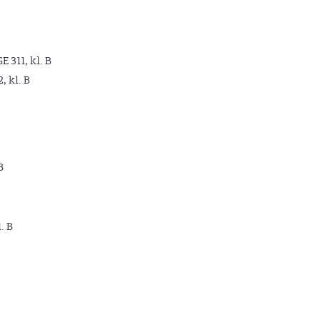
GE 311, kl. B
2, kl. B
B
. B