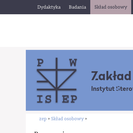
Dydaktyka
Badania
Skład osobowy
Zakład 
Instytut Ster
zep
Skład osobowy
»
»