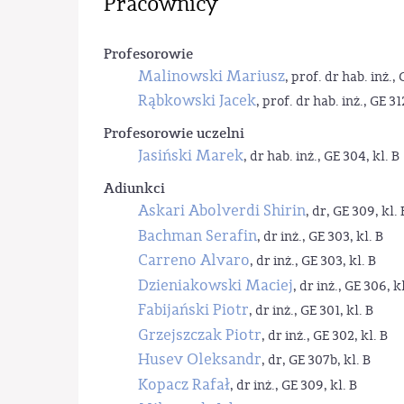
Pracownicy
Profesorowie
Malinowski Mariusz
, prof. dr hab. inż., 
Rąbkowski Jacek
, prof. dr hab. inż., GE 31
Profesorowie uczelni
Jasiński Marek
, dr hab. inż., GE 304, kl. B
Adiunkci
Askari Abolverdi Shirin
, dr, GE 309, kl. 
Bachman Serafin
, dr inż., GE 303, kl. B
Carreno Alvaro
, dr inż., GE 303, kl. B
Dzieniakowski Maciej
, dr inż., GE 306, kl
Fabijański Piotr
, dr inż., GE 301, kl. B
Grzejszczak Piotr
, dr inż., GE 302, kl. B
Husev Oleksandr
, dr, GE 307b, kl. B
Kopacz Rafał
, dr inż., GE 309, kl. B