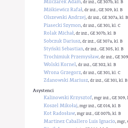
Milczarek Adam
, dr inż., GE 307b, kl. B
Miśkiewicz Rafał
, dr inż., GE 309, kl. B
Olszewski Andrzej
, dr inż., GE 307a, kl. B
Piasecki Szymon
, dr inż., GE 301, kl. C
Rolak Michał
, dr inż., GE 307b, kl. B
Sobczuk Dariusz
, dr inż., GE 307a, kl. B
Styński Sebastian
, dr inż., GE 305, kl. B
Trochimiuk Przemysław
, dr inż., GE 309
Wolski Kornel
, dr inż., GE 302, kl. B
Wrona Grzegorz
, dr inż., GE 301, kl. C
Zdanowski Mariusz
, dr inż., GE 301, kl. B
Asystenci
Kalinowski Krzysztof
, mgr inż., GE 309, 
Koszel Mikołaj
, mgr inż., GE 014, kl. B
Kot Radosław
, mgr inż., GE 007b, kl. B
Martinez Caballero Luis Ignacio
, mgr, 