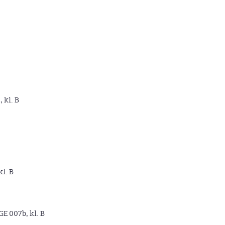
, kl. B
kl. B
GE 007b, kl. B