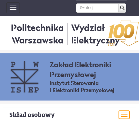
Toggle
navigation
Politechnika
Wydział
Warszawska
Elektryczny
Zakład Elektroniki
Przemysłowej
Instytut Sterowania
i Elektroniki Przemysłowej
Skład osobowy
Togg
navi