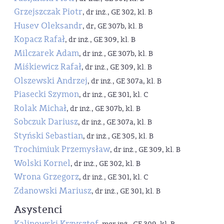
Grzejszczak Piotr
, dr inż., GE 302, kl. B
Husev Oleksandr
, dr, GE 307b, kl. B
Kopacz Rafał
, dr inż., GE 309, kl. B
Milczarek Adam
, dr inż., GE 307b, kl. B
Miśkiewicz Rafał
, dr inż., GE 309, kl. B
Olszewski Andrzej
, dr inż., GE 307a, kl. B
Piasecki Szymon
, dr inż., GE 301, kl. C
Rolak Michał
, dr inż., GE 307b, kl. B
Sobczuk Dariusz
, dr inż., GE 307a, kl. B
Styński Sebastian
, dr inż., GE 305, kl. B
Trochimiuk Przemysław
, dr inż., GE 309, kl. B
Wolski Kornel
, dr inż., GE 302, kl. B
Wrona Grzegorz
, dr inż., GE 301, kl. C
Zdanowski Mariusz
, dr inż., GE 301, kl. B
Asystenci
Kalinowski Krzysztof