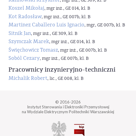
, mgr inż., GE 309, kl. B
Koszel Mikołaj
, mgr inż., GE 014, kl. B
Kot Radosław
, mgr inż., GE 007b, kl. B
Martinez Caballero Luis Ignacio
, mgr, GE 007b, kl. B
Sitnik Jan
, mgr inż., GE 309, kl. B
Szymczak Marek
, mgr inż., GE 014, kl. B
Święchowicz Tomasz
, mgr inż., GE 007b, kl. B
Soból Cezary
, mgr inż., GE 007b, kl. B
Pracownicy inzynieryjno-techniczni
Michalik Robert
, lic., GE 008, kl. B
© 2016-2026
Instytut Sterowania i Elektroniki Przemysłowej
na Wydziale Elektrycznym Politechniki Warszawskiej