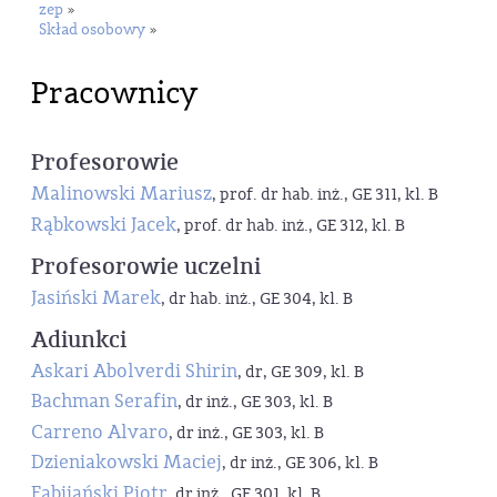
zep
»
Skład osobowy
»
Pracownicy
Profesorowie
Malinowski Mariusz
, prof. dr hab. inż., GE 311, kl. B
Rąbkowski Jacek
, prof. dr hab. inż., GE 312, kl. B
Profesorowie uczelni
Jasiński Marek
, dr hab. inż., GE 304, kl. B
Adiunkci
Askari Abolverdi Shirin
, dr, GE 309, kl. B
Bachman Serafin
, dr inż., GE 303, kl. B
Carreno Alvaro
, dr inż., GE 303, kl. B
Dzieniakowski Maciej
, dr inż., GE 306, kl. B
Fabijański Piotr
, dr inż., GE 301, kl. B