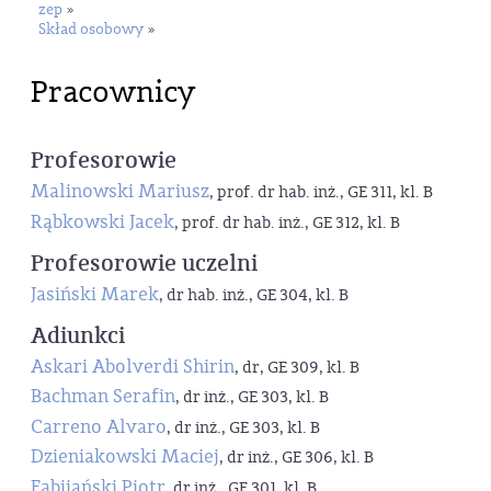
zep
»
Skład osobowy
»
Pracownicy
Profesorowie
Malinowski Mariusz
, prof. dr hab. inż., GE 311, kl. B
Rąbkowski Jacek
, prof. dr hab. inż., GE 312, kl. B
Profesorowie uczelni
Jasiński Marek
, dr hab. inż., GE 304, kl. B
Adiunkci
Askari Abolverdi Shirin
, dr, GE 309, kl. B
Bachman Serafin
, dr inż., GE 303, kl. B
Carreno Alvaro
, dr inż., GE 303, kl. B
Dzieniakowski Maciej
, dr inż., GE 306, kl. B
Fabijański Piotr
, dr inż., GE 301, kl. B