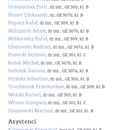
Grzejszczak Piotr
, dr inż., GE 302, kl. B
Husev Oleksandr
, dr, GE 307b, kl. B
Kopacz Rafał
, dr inż., GE 309, kl. B
Milczarek Adam
, dr inż., GE 307b, kl. B
Miśkiewicz Rafał
, dr inż., GE 309, kl. B
Olszewski Andrzej
, dr inż., GE 307a, kl. B
Piasecki Szymon
, dr inż., GE 301, kl. C
Rolak Michał
, dr inż., GE 307b, kl. B
Sobczuk Dariusz
, dr inż., GE 307a, kl. B
Styński Sebastian
, dr inż., GE 305, kl. B
Trochimiuk Przemysław
, dr inż., GE 309, kl. B
Wolski Kornel
, dr inż., GE 302, kl. B
Wrona Grzegorz
, dr inż., GE 301, kl. C
Zdanowski Mariusz
, dr inż., GE 301, kl. B
Asystenci
Kalinowski Krzysztof