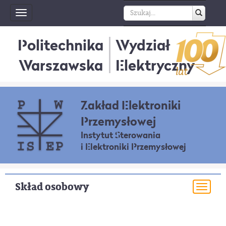
Toggle
navigation
Politechnika
Wydział
Warszawska
Elektryczny
Zakład Elektroniki
Przemysłowej
Instytut Sterowania
i Elektroniki Przemysłowej
Skład osobowy
Togg
navi