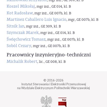
, mgr inż., GE 309, kl. B
Koszel Mikołaj
, mgr inż., GE 014, kl. B
Kot Radosław
, mgr inż., GE 007b, kl. B
Martinez Caballero Luis Ignacio
, mgr, GE 007b, kl. B
Sitnik Jan
, mgr inż., GE 309, kl. B
Szymczak Marek
, mgr inż., GE 014, kl. B
Święchowicz Tomasz
, mgr inż., GE 007b, kl. B
Soból Cezary
, mgr inż., GE 007b, kl. B
Pracownicy inzynieryjno-techniczni
Michalik Robert
, lic., GE 008, kl. B
© 2016-2026
Instytut Sterowania i Elektroniki Przemysłowej
na Wydziale Elektrycznym Politechniki Warszawskiej