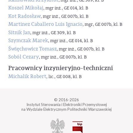
, mgr inż., GE 309, kl. B
Koszel Mikołaj
, mgr inż., GE 014, kl. B
Kot Radosław
, mgr inż., GE 007b, kl. B
Martinez Caballero Luis Ignacio
, mgr, GE 007b, kl. B
Sitnik Jan
, mgr inż., GE 309, kl. B
Szymczak Marek
, mgr inż., GE 014, kl. B
Święchowicz Tomasz
, mgr inż., GE 007b, kl. B
Soból Cezary
, mgr inż., GE 007b, kl. B
Pracownicy inzynieryjno-techniczni
Michalik Robert
, lic., GE 008, kl. B
© 2016-2026
Instytut Sterowania i Elektroniki Przemysłowej
na Wydziale Elektrycznym Politechniki Warszawskiej