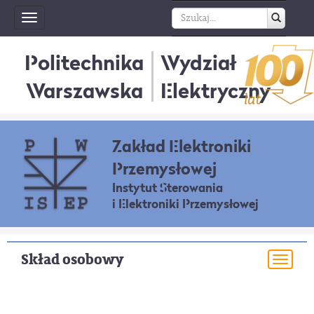
Toggle
navigation
Politechnika
Wydział
Warszawska
Elektryczny
Zakład Elektroniki
Przemysłowej
Instytut Sterowania
i Elektroniki Przemysłowej
Skład osobowy
Togg
navi