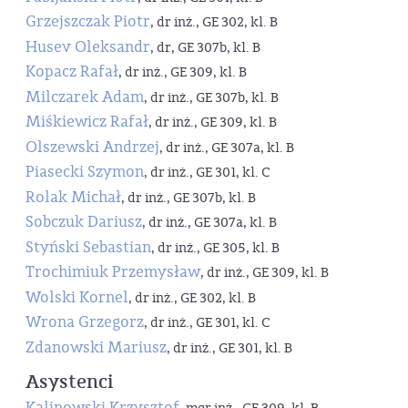
Grzejszczak Piotr
, dr inż., GE 302, kl. B
Husev Oleksandr
, dr, GE 307b, kl. B
Kopacz Rafał
, dr inż., GE 309, kl. B
Milczarek Adam
, dr inż., GE 307b, kl. B
Miśkiewicz Rafał
, dr inż., GE 309, kl. B
Olszewski Andrzej
, dr inż., GE 307a, kl. B
Piasecki Szymon
, dr inż., GE 301, kl. C
Rolak Michał
, dr inż., GE 307b, kl. B
Sobczuk Dariusz
, dr inż., GE 307a, kl. B
Styński Sebastian
, dr inż., GE 305, kl. B
Trochimiuk Przemysław
, dr inż., GE 309, kl. B
Wolski Kornel
, dr inż., GE 302, kl. B
Wrona Grzegorz
, dr inż., GE 301, kl. C
Zdanowski Mariusz
, dr inż., GE 301, kl. B
Asystenci
Kalinowski Krzysztof