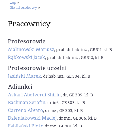
zep
»
Skład osobowy
»
Pracownicy
Profesorowie
Malinowski Mariusz
, prof. dr hab. inż., GE 311, kl. B
Rąbkowski Jacek
, prof. dr hab. inż., GE 312, kl. B
Profesorowie uczelni
Jasiński Marek
, dr hab. inż., GE 304, kl. B
Adiunkci
Askari Abolverdi Shirin
, dr, GE 309, kl. B
Bachman Serafin
, dr inż., GE 303, kl. B
Carreno Alvaro
, dr inż., GE 303, kl. B
Dzieniakowski Maciej
, dr inż., GE 306, kl. B
Fabijański Piotr
, dr inż., GE 301, kl. B