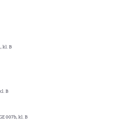
, kl. B
kl. B
GE 007b, kl. B