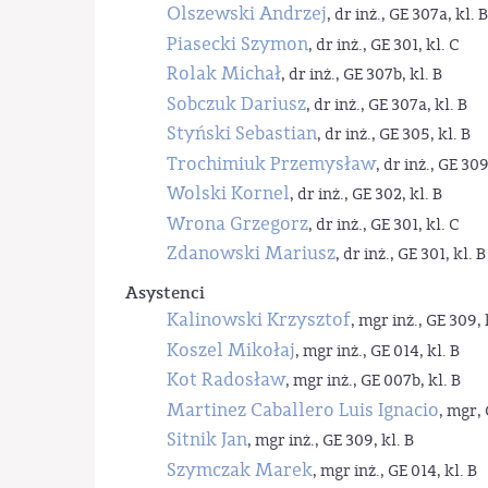
Olszewski Andrzej
, dr inż., GE 307a, kl. B
Piasecki Szymon
, dr inż., GE 301, kl. C
Rolak Michał
, dr inż., GE 307b, kl. B
Sobczuk Dariusz
, dr inż., GE 307a, kl. B
Styński Sebastian
, dr inż., GE 305, kl. B
Trochimiuk Przemysław
, dr inż., GE 309
Wolski Kornel
, dr inż., GE 302, kl. B
Wrona Grzegorz
, dr inż., GE 301, kl. C
Zdanowski Mariusz
, dr inż., GE 301, kl. B
Asystenci
Kalinowski Krzysztof
, mgr inż., GE 309, 
Koszel Mikołaj
, mgr inż., GE 014, kl. B
Kot Radosław
, mgr inż., GE 007b, kl. B
Martinez Caballero Luis Ignacio
, mgr, 
Sitnik Jan
, mgr inż., GE 309, kl. B
Szymczak Marek
, mgr inż., GE 014, kl. B