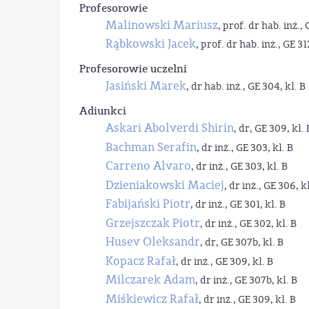
Profesorowie
Malinowski Mariusz
, prof. dr hab. inż., 
Rąbkowski Jacek
, prof. dr hab. inż., GE 31
Profesorowie uczelni
Jasiński Marek
, dr hab. inż., GE 304, kl. B
Adiunkci
Askari Abolverdi Shirin
, dr, GE 309, kl. 
Bachman Serafin
, dr inż., GE 303, kl. B
Carreno Alvaro
, dr inż., GE 303, kl. B
Dzieniakowski Maciej
, dr inż., GE 306, kl
Fabijański Piotr
, dr inż., GE 301, kl. B
Grzejszczak Piotr
, dr inż., GE 302, kl. B
Husev Oleksandr
, dr, GE 307b, kl. B
Kopacz Rafał
, dr inż., GE 309, kl. B
Milczarek Adam
, dr inż., GE 307b, kl. B
Miśkiewicz Rafał
, dr inż., GE 309, kl. B