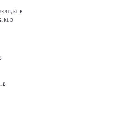
GE 311, kl. B
2, kl. B
B
. B