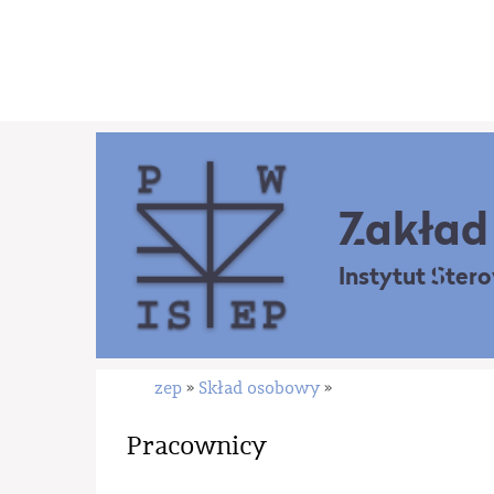
Zakład 
Instytut Ster
zep
Skład osobowy
»
»
Pracownicy