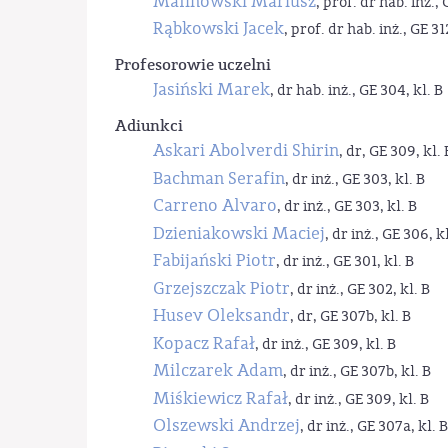
Malinowski Mariusz
, prof. dr hab. inż., 
Rąbkowski Jacek
, prof. dr hab. inż., GE 31
Profesorowie uczelni
Jasiński Marek
, dr hab. inż., GE 304, kl. B
Adiunkci
Askari Abolverdi Shirin
, dr, GE 309, kl. 
Bachman Serafin
, dr inż., GE 303, kl. B
Carreno Alvaro
, dr inż., GE 303, kl. B
Dzieniakowski Maciej
, dr inż., GE 306, kl
Fabijański Piotr
, dr inż., GE 301, kl. B
Grzejszczak Piotr
, dr inż., GE 302, kl. B
Husev Oleksandr
, dr, GE 307b, kl. B
Kopacz Rafał
, dr inż., GE 309, kl. B
Milczarek Adam
, dr inż., GE 307b, kl. B
Miśkiewicz Rafał
, dr inż., GE 309, kl. B
Olszewski Andrzej
, dr inż., GE 307a, kl. B