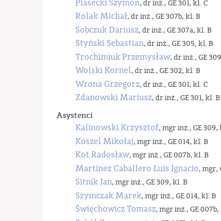
Piasecki Szymon
, dr inż., GE 301, kl. C
Rolak Michał
, dr inż., GE 307b, kl. B
Sobczuk Dariusz
, dr inż., GE 307a, kl. B
Styński Sebastian
, dr inż., GE 305, kl. B
Trochimiuk Przemysław
, dr inż., GE 309
Wolski Kornel
, dr inż., GE 302, kl. B
Wrona Grzegorz
, dr inż., GE 301, kl. C
Zdanowski Mariusz
, dr inż., GE 301, kl. B
Asystenci
Kalinowski Krzysztof
, mgr inż., GE 309, 
Koszel Mikołaj
, mgr inż., GE 014, kl. B
Kot Radosław
, mgr inż., GE 007b, kl. B
Martinez Caballero Luis Ignacio
, mgr, 
Sitnik Jan
, mgr inż., GE 309, kl. B
Szymczak Marek
, mgr inż., GE 014, kl. B
Święchowicz Tomasz
, mgr inż., GE 007b, 