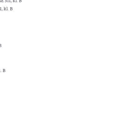
GE 311, kl. B
2, kl. B
B
. B