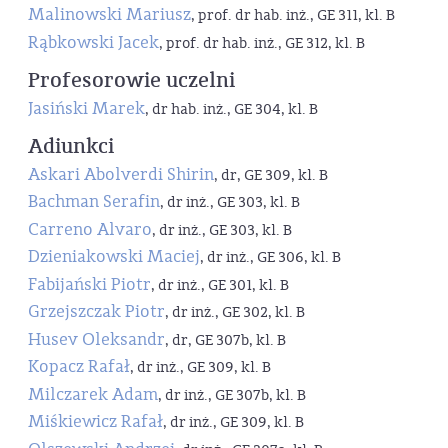
Malinowski Mariusz
, prof. dr hab. inż., GE 311, kl. B
Rąbkowski Jacek
, prof. dr hab. inż., GE 312, kl. B
Profesorowie uczelni
Jasiński Marek
, dr hab. inż., GE 304, kl. B
Adiunkci
Askari Abolverdi Shirin
, dr, GE 309, kl. B
Bachman Serafin
, dr inż., GE 303, kl. B
Carreno Alvaro
, dr inż., GE 303, kl. B
Dzieniakowski Maciej
, dr inż., GE 306, kl. B
Fabijański Piotr
, dr inż., GE 301, kl. B
Grzejszczak Piotr
, dr inż., GE 302, kl. B
Husev Oleksandr
, dr, GE 307b, kl. B
Kopacz Rafał
, dr inż., GE 309, kl. B
Milczarek Adam
, dr inż., GE 307b, kl. B
Miśkiewicz Rafał
, dr inż., GE 309, kl. B