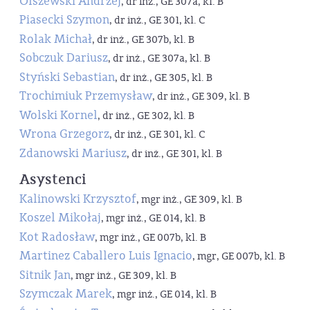
Olszewski Andrzej
, dr inż., GE 307a, kl. B
Piasecki Szymon
, dr inż., GE 301, kl. C
Rolak Michał
, dr inż., GE 307b, kl. B
Sobczuk Dariusz
, dr inż., GE 307a, kl. B
Styński Sebastian
, dr inż., GE 305, kl. B
Trochimiuk Przemysław
, dr inż., GE 309, kl. B
Wolski Kornel
, dr inż., GE 302, kl. B
Wrona Grzegorz
, dr inż., GE 301, kl. C
Zdanowski Mariusz
, dr inż., GE 301, kl. B
Asystenci
Kalinowski Krzysztof
, mgr inż., GE 309, kl. B
Koszel Mikołaj
, mgr inż., GE 014, kl. B
Kot Radosław
, mgr inż., GE 007b, kl. B
Martinez Caballero Luis Ignacio
, mgr, GE 007b, kl. B
Sitnik Jan
, mgr inż., GE 309, kl. B
Szymczak Marek
, mgr inż., GE 014, kl. B