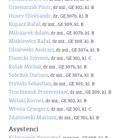
Grzejszczak Piotr
, dr inż., GE 302, kl. B
Husev Oleksandr
, dr, GE 307b, kl. B
Kopacz Rafał
, dr inż., GE 309, kl. B
Milczarek Adam
, dr inż., GE 307b, kl. B
Miśkiewicz Rafał
, dr inż., GE 309, kl. B
Olszewski Andrzej
, dr inż., GE 307a, kl. B
Piasecki Szymon
, dr inż., GE 301, kl. C
Rolak Michał
, dr inż., GE 307b, kl. B
Sobczuk Dariusz
, dr inż., GE 307a, kl. B
Styński Sebastian
, dr inż., GE 305, kl. B
Trochimiuk Przemysław
, dr inż., GE 309, kl. B
Wolski Kornel
, dr inż., GE 302, kl. B
Wrona Grzegorz
, dr inż., GE 301, kl. C
Zdanowski Mariusz
, dr inż., GE 301, kl. B
Asystenci
Kalinowski Krzysztof