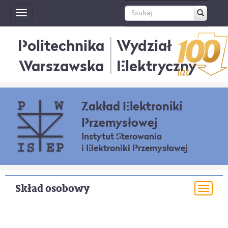
Toggle
navigation
Politechnika
Wydział
Warszawska
Elektryczny
Zakład Elektroniki
Przemysłowej
Instytut Sterowania
i Elektroniki Przemysłowej
Skład osobowy
Togg
navi