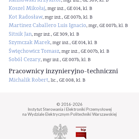
, mgr inż., GE 309, kl. B
Koszel Mikołaj
, mgr inż., GE 014, kl. B
Kot Radosław
, mgr inż., GE 007b, kl. B
Martinez Caballero Luis Ignacio
, mgr, GE 007b, kl. B
Sitnik Jan
, mgr inż., GE 309, kl. B
Szymczak Marek
, mgr inż., GE 014, kl. B
Święchowicz Tomasz
, mgr inż., GE 007b, kl. B
Soból Cezary
, mgr inż., GE 007b, kl. B
Pracownicy inzynieryjno-techniczni
Michalik Robert
, lic., GE 008, kl. B
© 2016-2026
Instytut Sterowania i Elektroniki Przemysłowej
na Wydziale Elektrycznym Politechniki Warszawskiej