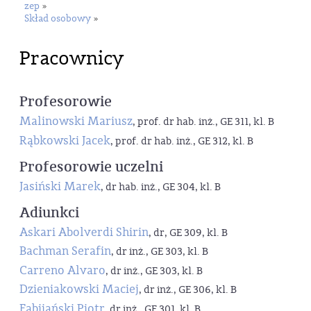
zep
»
Skład osobowy
»
Pracownicy
Profesorowie
Malinowski Mariusz
, prof. dr hab. inż., GE 311, kl. B
Rąbkowski Jacek
, prof. dr hab. inż., GE 312, kl. B
Profesorowie uczelni
Jasiński Marek
, dr hab. inż., GE 304, kl. B
Adiunkci
Askari Abolverdi Shirin
, dr, GE 309, kl. B
Bachman Serafin
, dr inż., GE 303, kl. B
Carreno Alvaro
, dr inż., GE 303, kl. B
Dzieniakowski Maciej
, dr inż., GE 306, kl. B
Fabijański Piotr
, dr inż., GE 301, kl. B