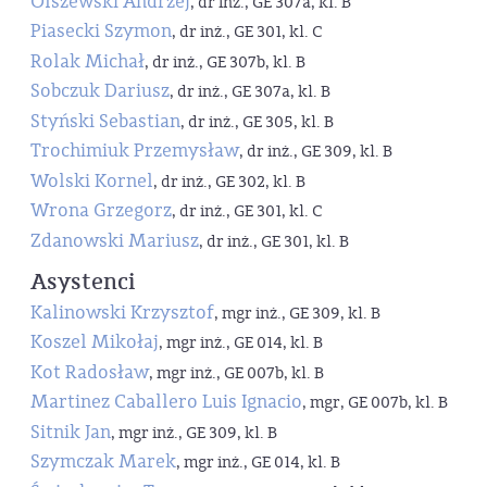
Olszewski Andrzej
, dr inż., GE 307a, kl. B
Piasecki Szymon
, dr inż., GE 301, kl. C
Rolak Michał
, dr inż., GE 307b, kl. B
Sobczuk Dariusz
, dr inż., GE 307a, kl. B
Styński Sebastian
, dr inż., GE 305, kl. B
Trochimiuk Przemysław
, dr inż., GE 309, kl. B
Wolski Kornel
, dr inż., GE 302, kl. B
Wrona Grzegorz
, dr inż., GE 301, kl. C
Zdanowski Mariusz
, dr inż., GE 301, kl. B
Asystenci
Kalinowski Krzysztof
, mgr inż., GE 309, kl. B
Koszel Mikołaj
, mgr inż., GE 014, kl. B
Kot Radosław
, mgr inż., GE 007b, kl. B
Martinez Caballero Luis Ignacio
, mgr, GE 007b, kl. B
Sitnik Jan
, mgr inż., GE 309, kl. B
Szymczak Marek
, mgr inż., GE 014, kl. B