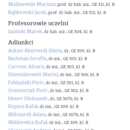
Malinowski Mariusz
, prof. dr hab. inż., GE 311, kl. B
Rąbkowski Jacek
, prof. dr hab. inż., GE 312, kl. B
Profesorowie uczelni
Jasiński Marek
, dr hab. inż., GE 304, kl. B
Adiunkci
Askari Abolverdi Shirin
, dr, GE 309, kl. B
Bachman Serafin
, dr inż., GE 303, kl. B
Carreno Alvaro
, dr inż., GE 303, kl. B
Dzieniakowski Maciej
, dr inż., GE 306, kl. B
Fabijański Piotr
, dr inż., GE 301, kl. B
Grzejszczak Piotr
, dr inż., GE 302, kl. B
Husev Oleksandr
, dr, GE 307b, kl. B
Kopacz Rafał
, dr inż., GE 309, kl. B
Milczarek Adam
, dr inż., GE 307b, kl. B
Miśkiewicz Rafał
, dr inż., GE 309, kl. B