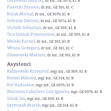
Olszewski Andrzej
, dr inż., GE 307a, kl. B
Piasecki Szymon
, dr inż., GE 301, kl. C
Rolak Michał
, dr inż., GE 307b, kl. B
Sobczuk Dariusz
, dr inż., GE 307a, kl. B
Styński Sebastian
, dr inż., GE 305, kl. B
Trochimiuk Przemysław
, dr inż., GE 309, kl. B
Wolski Kornel
, dr inż., GE 302, kl. B
Wrona Grzegorz
, dr inż., GE 301, kl. C
Zdanowski Mariusz
, dr inż., GE 301, kl. B
Asystenci
Kalinowski Krzysztof
, mgr inż., GE 309, kl. B
Koszel Mikołaj
, mgr inż., GE 014, kl. B
Kot Radosław
, mgr inż., GE 007b, kl. B
Martinez Caballero Luis Ignacio
, mgr, GE 007b, kl. B
Sitnik Jan
, mgr inż., GE 309, kl. B
Szymczak Marek
, mgr inż., GE 014, kl. B