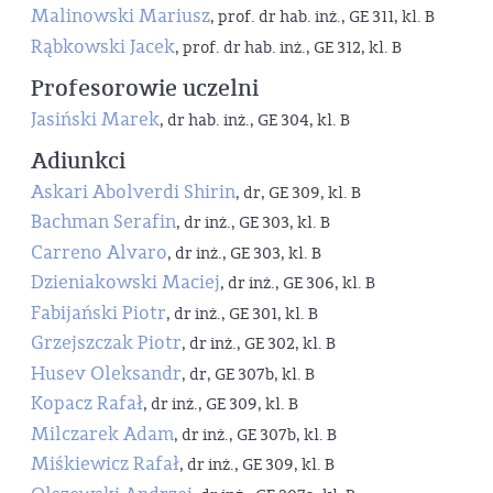
Malinowski Mariusz
, prof. dr hab. inż., GE 311, kl. B
Rąbkowski Jacek
, prof. dr hab. inż., GE 312, kl. B
Profesorowie uczelni
Jasiński Marek
, dr hab. inż., GE 304, kl. B
Adiunkci
Askari Abolverdi Shirin
, dr, GE 309, kl. B
Bachman Serafin
, dr inż., GE 303, kl. B
Carreno Alvaro
, dr inż., GE 303, kl. B
Dzieniakowski Maciej
, dr inż., GE 306, kl. B
Fabijański Piotr
, dr inż., GE 301, kl. B
Grzejszczak Piotr
, dr inż., GE 302, kl. B
Husev Oleksandr
, dr, GE 307b, kl. B
Kopacz Rafał
, dr inż., GE 309, kl. B
Milczarek Adam
, dr inż., GE 307b, kl. B
Miśkiewicz Rafał
, dr inż., GE 309, kl. B