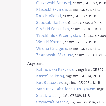
Olszewski Andrzej
, dr inż., GE 307a, kl. B
Piasecki Szymon
, dr inż., GE 301, kl. C
Rolak Michał
, dr inż., GE 307b, kl. B
Sobczuk Dariusz
, dr inż., GE 307a, kl. B
Styński Sebastian
, dr inż., GE 305, kl. B
Trochimiuk Przemysław
, dr inż., GE 309
Wolski Kornel
, dr inż., GE 302, kl. B
Wrona Grzegorz
, dr inż., GE 301, kl. C
Zdanowski Mariusz
, dr inż., GE 301, kl. B
Asystenci
Kalinowski Krzysztof
, mgr inż., GE 309, 
Koszel Mikołaj
, mgr inż., GE 014, kl. B
Kot Radosław
, mgr inż., GE 007b, kl. B
Martinez Caballero Luis Ignacio
, mgr, 
Sitnik Jan
, mgr inż., GE 309, kl. B
Szymczak Marek
, mgr inż., GE 014, kl. B