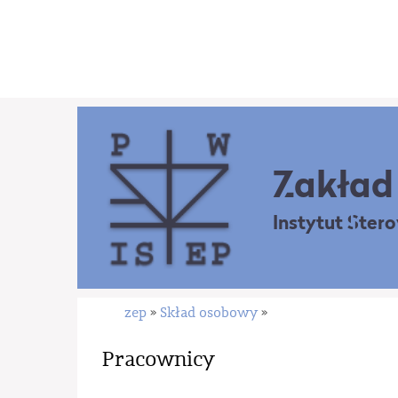
Zakład 
Instytut Ster
zep
Skład osobowy
»
»
Pracownicy