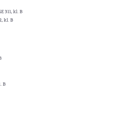
GE 311, kl. B
2, kl. B
B
. B