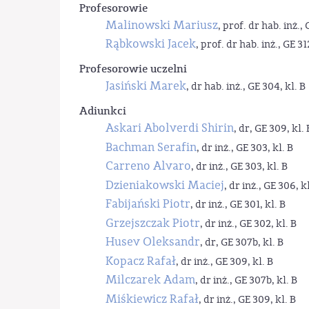
Profesorowie
Malinowski Mariusz
, prof. dr hab. inż., 
Rąbkowski Jacek
, prof. dr hab. inż., GE 31
Profesorowie uczelni
Jasiński Marek
, dr hab. inż., GE 304, kl. B
Adiunkci
Askari Abolverdi Shirin
, dr, GE 309, kl. 
Bachman Serafin
, dr inż., GE 303, kl. B
Carreno Alvaro
, dr inż., GE 303, kl. B
Dzieniakowski Maciej
, dr inż., GE 306, kl
Fabijański Piotr
, dr inż., GE 301, kl. B
Grzejszczak Piotr
, dr inż., GE 302, kl. B
Husev Oleksandr
, dr, GE 307b, kl. B
Kopacz Rafał
, dr inż., GE 309, kl. B
Milczarek Adam
, dr inż., GE 307b, kl. B
Miśkiewicz Rafał
, dr inż., GE 309, kl. B