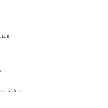
, kl. B
kl. B
GE 007b, kl. B