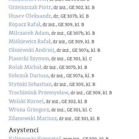
Grzejszczak Piotr
, dr inż., GE 302, kl. B
Husev Oleksandr
, dr, GE 307b, kl. B
Kopacz Rafał
, dr inż., GE 309, kl. B
Milczarek Adam
, dr inż., GE 307b, kl. B
Miśkiewicz Rafał
, dr inż., GE 309, kl. B
Olszewski Andrzej
, dr inż., GE 307a, kl. B
Piasecki Szymon
, dr inż., GE 301, kl. C
Rolak Michał
, dr inż., GE 307b, kl. B
Sobczuk Dariusz
, dr inż., GE 307a, kl. B
Styński Sebastian
, dr inż., GE 305, kl. B
Trochimiuk Przemysław
, dr inż., GE 309, kl. B
Wolski Kornel
, dr inż., GE 302, kl. B
Wrona Grzegorz
, dr inż., GE 301, kl. C
Zdanowski Mariusz
, dr inż., GE 301, kl. B
Asystenci
Kalinowski Krzysztof