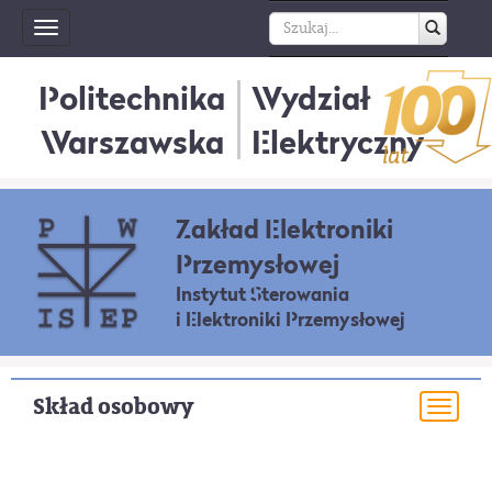
Toggle
navigation
Politechnika
Wydział
Warszawska
Elektryczny
Zakład Elektroniki
Przemysłowej
Instytut Sterowania
i Elektroniki Przemysłowej
Skład osobowy
Togg
navi