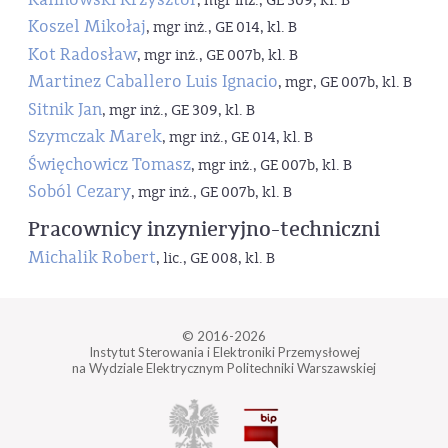
, mgr inż., GE 309, kl. B
Koszel Mikołaj
, mgr inż., GE 014, kl. B
Kot Radosław
, mgr inż., GE 007b, kl. B
Martinez Caballero Luis Ignacio
, mgr, GE 007b, kl. B
Sitnik Jan
, mgr inż., GE 309, kl. B
Szymczak Marek
, mgr inż., GE 014, kl. B
Święchowicz Tomasz
, mgr inż., GE 007b, kl. B
Soból Cezary
, mgr inż., GE 007b, kl. B
Pracownicy inzynieryjno-techniczni
Michalik Robert
, lic., GE 008, kl. B
© 2016-2026
Instytut Sterowania i Elektroniki Przemysłowej
na Wydziale Elektrycznym Politechniki Warszawskiej