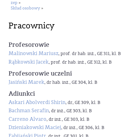
zep
»
Skład osobowy
»
Pracownicy
Profesorowie
Malinowski Mariusz
, prof. dr hab. inż., GE 311, kl. B
Rąbkowski Jacek
, prof. dr hab. inż., GE 312, kl. B
Profesorowie uczelni
Jasiński Marek
, dr hab. inż., GE 304, kl. B
Adiunkci
Askari Abolverdi Shirin
, dr, GE 309, kl. B
Bachman Serafin
, dr inż., GE 303, kl. B
Carreno Alvaro
, dr inż., GE 303, kl. B
Dzieniakowski Maciej
, dr inż., GE 306, kl. B
Fabijański Piotr
, dr inż., GE 301, kl. B