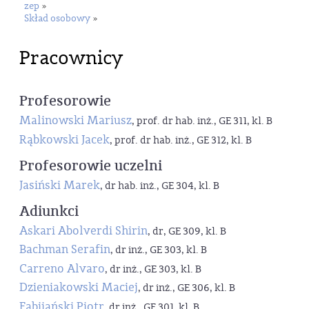
zep
»
Skład osobowy
»
Pracownicy
Profesorowie
Malinowski Mariusz
, prof. dr hab. inż., GE 311, kl. B
Rąbkowski Jacek
, prof. dr hab. inż., GE 312, kl. B
Profesorowie uczelni
Jasiński Marek
, dr hab. inż., GE 304, kl. B
Adiunkci
Askari Abolverdi Shirin
, dr, GE 309, kl. B
Bachman Serafin
, dr inż., GE 303, kl. B
Carreno Alvaro
, dr inż., GE 303, kl. B
Dzieniakowski Maciej
, dr inż., GE 306, kl. B
Fabijański Piotr
, dr inż., GE 301, kl. B