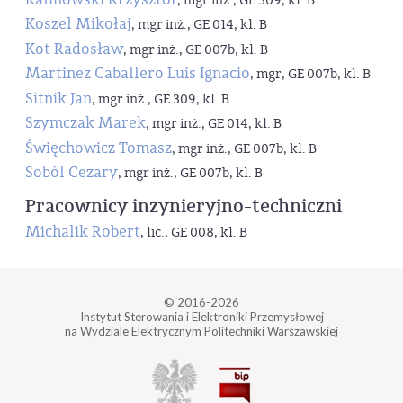
, mgr inż., GE 309, kl. B
Koszel Mikołaj
, mgr inż., GE 014, kl. B
Kot Radosław
, mgr inż., GE 007b, kl. B
Martinez Caballero Luis Ignacio
, mgr, GE 007b, kl. B
Sitnik Jan
, mgr inż., GE 309, kl. B
Szymczak Marek
, mgr inż., GE 014, kl. B
Święchowicz Tomasz
, mgr inż., GE 007b, kl. B
Soból Cezary
, mgr inż., GE 007b, kl. B
Pracownicy inzynieryjno-techniczni
Michalik Robert
, lic., GE 008, kl. B
© 2016-2026
Instytut Sterowania i Elektroniki Przemysłowej
na Wydziale Elektrycznym Politechniki Warszawskiej