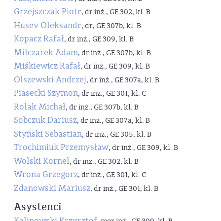
Grzejszczak Piotr
, dr inż., GE 302, kl. B
Husev Oleksandr
, dr, GE 307b, kl. B
Kopacz Rafał
, dr inż., GE 309, kl. B
Milczarek Adam
, dr inż., GE 307b, kl. B
Miśkiewicz Rafał
, dr inż., GE 309, kl. B
Olszewski Andrzej
, dr inż., GE 307a, kl. B
Piasecki Szymon
, dr inż., GE 301, kl. C
Rolak Michał
, dr inż., GE 307b, kl. B
Sobczuk Dariusz
, dr inż., GE 307a, kl. B
Styński Sebastian
, dr inż., GE 305, kl. B
Trochimiuk Przemysław
, dr inż., GE 309, kl. B
Wolski Kornel
, dr inż., GE 302, kl. B
Wrona Grzegorz
, dr inż., GE 301, kl. C
Zdanowski Mariusz
, dr inż., GE 301, kl. B
Asystenci
Kalinowski Krzysztof