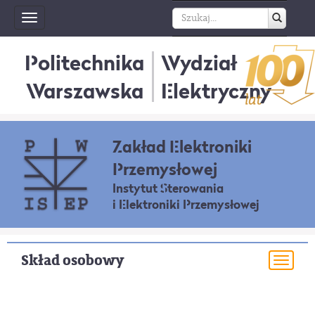
Toggle
navigation
Politechnika
Wydział
Warszawska
Elektryczny
Zakład Elektroniki
Przemysłowej
Instytut Sterowania
i Elektroniki Przemysłowej
Skład osobowy
Togg
navi