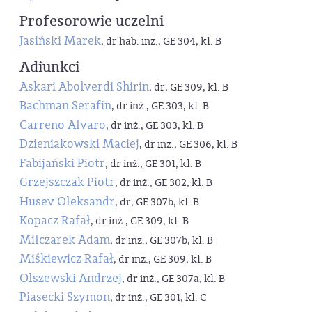
Profesorowie uczelni
Jasiński Marek
, dr hab. inż., GE 304, kl. B
Adiunkci
Askari Abolverdi Shirin
, dr, GE 309, kl. B
Bachman Serafin
, dr inż., GE 303, kl. B
Carreno Alvaro
, dr inż., GE 303, kl. B
Dzieniakowski Maciej
, dr inż., GE 306, kl. B
Fabijański Piotr
, dr inż., GE 301, kl. B
Grzejszczak Piotr
, dr inż., GE 302, kl. B
Husev Oleksandr
, dr, GE 307b, kl. B
Kopacz Rafał
, dr inż., GE 309, kl. B
Milczarek Adam
, dr inż., GE 307b, kl. B
Miśkiewicz Rafał
, dr inż., GE 309, kl. B
Olszewski Andrzej
, dr inż., GE 307a, kl. B
Piasecki Szymon
, dr inż., GE 301, kl. C