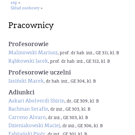
zep
»
Skład osobowy
»
Pracownicy
Profesorowie
Malinowski Mariusz
, prof. dr hab. inż., GE 311, kl. B
Rąbkowski Jacek
, prof. dr hab. inż., GE 312, kl. B
Profesorowie uczelni
Jasiński Marek
, dr hab. inż., GE 304, kl. B
Adiunkci
Askari Abolverdi Shirin
, dr, GE 309, kl. B
Bachman Serafin
, dr inż., GE 303, kl. B
Carreno Alvaro
, dr inż., GE 303, kl. B
Dzieniakowski Maciej
, dr inż., GE 306, kl. B
Fabijański Piotr
, dr inż., GE 301, kl. B