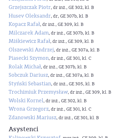
Grzejszczak Piotr
, dr inż., GE 302, kl. B
Husev Oleksandr
, dr, GE 307b, kl. B
Kopacz Rafał
, dr inż., GE 309, kl. B
Milczarek Adam
, dr inż., GE 307b, kl. B
Miśkiewicz Rafał
, dr inż., GE 309, kl. B
Olszewski Andrzej
, dr inż., GE 307a, kl. B
Piasecki Szymon
, dr inż., GE 301, kl. C
Rolak Michał
, dr inż., GE 307b, kl. B
Sobczuk Dariusz
, dr inż., GE 307a, kl. B
Styński Sebastian
, dr inż., GE 305, kl. B
Trochimiuk Przemysław
, dr inż., GE 309, kl. B
Wolski Kornel
, dr inż., GE 302, kl. B
Wrona Grzegorz
, dr inż., GE 301, kl. C
Zdanowski Mariusz
, dr inż., GE 301, kl. B
Asystenci
Kalinowski Krzysztof