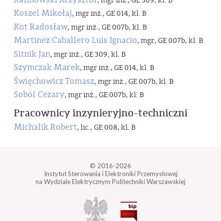
, mgr inż., GE 309, kl. B
Koszel Mikołaj
, mgr inż., GE 014, kl. B
Kot Radosław
, mgr inż., GE 007b, kl. B
Martinez Caballero Luis Ignacio
, mgr, GE 007b, kl. B
Sitnik Jan
, mgr inż., GE 309, kl. B
Szymczak Marek
, mgr inż., GE 014, kl. B
Święchowicz Tomasz
, mgr inż., GE 007b, kl. B
Soból Cezary
, mgr inż., GE 007b, kl. B
Pracownicy inzynieryjno-techniczni
Michalik Robert
, lic., GE 008, kl. B
© 2016-2026
Instytut Sterowania i Elektroniki Przemysłowej
na Wydziale Elektrycznym Politechniki Warszawskiej