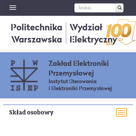
Toggle
navigation
Politechnika
Wydział
Warszawska
Elektryczny
Zakład Elektroniki
Przemysłowej
Instytut Sterowania
i Elektroniki Przemysłowej
Skład osobowy
Togg
navi