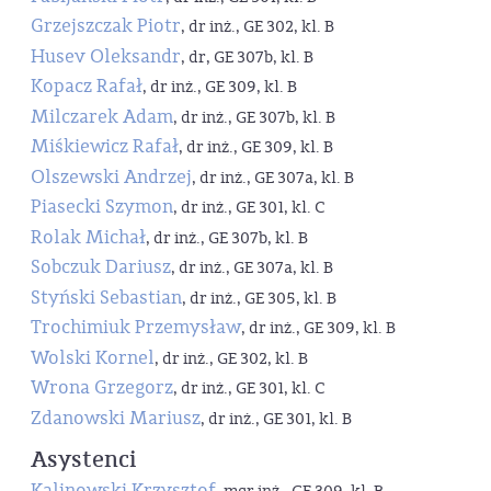
Grzejszczak Piotr
, dr inż., GE 302, kl. B
Husev Oleksandr
, dr, GE 307b, kl. B
Kopacz Rafał
, dr inż., GE 309, kl. B
Milczarek Adam
, dr inż., GE 307b, kl. B
Miśkiewicz Rafał
, dr inż., GE 309, kl. B
Olszewski Andrzej
, dr inż., GE 307a, kl. B
Piasecki Szymon
, dr inż., GE 301, kl. C
Rolak Michał
, dr inż., GE 307b, kl. B
Sobczuk Dariusz
, dr inż., GE 307a, kl. B
Styński Sebastian
, dr inż., GE 305, kl. B
Trochimiuk Przemysław
, dr inż., GE 309, kl. B
Wolski Kornel
, dr inż., GE 302, kl. B
Wrona Grzegorz
, dr inż., GE 301, kl. C
Zdanowski Mariusz
, dr inż., GE 301, kl. B
Asystenci
Kalinowski Krzysztof