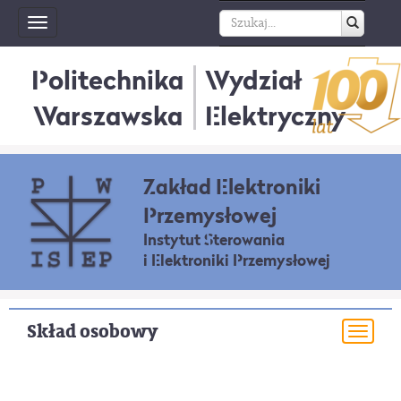
Toggle
navigation
Politechnika
Wydział
Warszawska
Elektryczny
Zakład Elektroniki
Przemysłowej
Instytut Sterowania
i Elektroniki Przemysłowej
Skład osobowy
Togg
navi