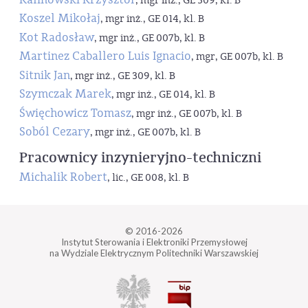
, mgr inż., GE 309, kl. B
Koszel Mikołaj
, mgr inż., GE 014, kl. B
Kot Radosław
, mgr inż., GE 007b, kl. B
Martinez Caballero Luis Ignacio
, mgr, GE 007b, kl. B
Sitnik Jan
, mgr inż., GE 309, kl. B
Szymczak Marek
, mgr inż., GE 014, kl. B
Święchowicz Tomasz
, mgr inż., GE 007b, kl. B
Soból Cezary
, mgr inż., GE 007b, kl. B
Pracownicy inzynieryjno-techniczni
Michalik Robert
, lic., GE 008, kl. B
© 2016-2026
Instytut Sterowania i Elektroniki Przemysłowej
na Wydziale Elektrycznym Politechniki Warszawskiej