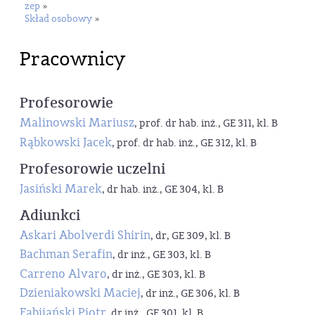
zep
»
Skład osobowy
»
Pracownicy
Profesorowie
Malinowski Mariusz
, prof. dr hab. inż., GE 311, kl. B
Rąbkowski Jacek
, prof. dr hab. inż., GE 312, kl. B
Profesorowie uczelni
Jasiński Marek
, dr hab. inż., GE 304, kl. B
Adiunkci
Askari Abolverdi Shirin
, dr, GE 309, kl. B
Bachman Serafin
, dr inż., GE 303, kl. B
Carreno Alvaro
, dr inż., GE 303, kl. B
Dzieniakowski Maciej
, dr inż., GE 306, kl. B
Fabijański Piotr
, dr inż., GE 301, kl. B