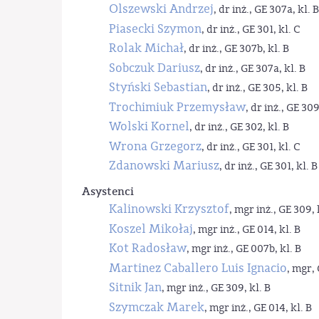
Olszewski Andrzej
, dr inż., GE 307a, kl. B
Piasecki Szymon
, dr inż., GE 301, kl. C
Rolak Michał
, dr inż., GE 307b, kl. B
Sobczuk Dariusz
, dr inż., GE 307a, kl. B
Styński Sebastian
, dr inż., GE 305, kl. B
Trochimiuk Przemysław
, dr inż., GE 309
Wolski Kornel
, dr inż., GE 302, kl. B
Wrona Grzegorz
, dr inż., GE 301, kl. C
Zdanowski Mariusz
, dr inż., GE 301, kl. B
Asystenci
Kalinowski Krzysztof
, mgr inż., GE 309, 
Koszel Mikołaj
, mgr inż., GE 014, kl. B
Kot Radosław
, mgr inż., GE 007b, kl. B
Martinez Caballero Luis Ignacio
, mgr, 
Sitnik Jan
, mgr inż., GE 309, kl. B
Szymczak Marek
, mgr inż., GE 014, kl. B