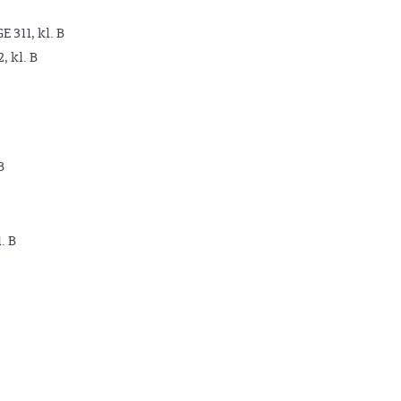
GE 311, kl. B
2, kl. B
B
. B