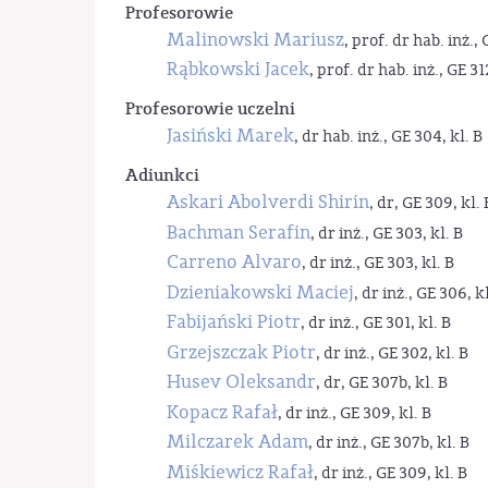
Profesorowie
Malinowski Mariusz
, prof. dr hab. inż., 
Rąbkowski Jacek
, prof. dr hab. inż., GE 31
Profesorowie uczelni
Jasiński Marek
, dr hab. inż., GE 304, kl. B
Adiunkci
Askari Abolverdi Shirin
, dr, GE 309, kl. 
Bachman Serafin
, dr inż., GE 303, kl. B
Carreno Alvaro
, dr inż., GE 303, kl. B
Dzieniakowski Maciej
, dr inż., GE 306, kl
Fabijański Piotr
, dr inż., GE 301, kl. B
Grzejszczak Piotr
, dr inż., GE 302, kl. B
Husev Oleksandr
, dr, GE 307b, kl. B
Kopacz Rafał
, dr inż., GE 309, kl. B
Milczarek Adam
, dr inż., GE 307b, kl. B
Miśkiewicz Rafał
, dr inż., GE 309, kl. B