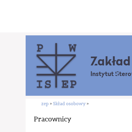
Zakład 
Instytut Ster
zep
Skład osobowy
»
»
Pracownicy