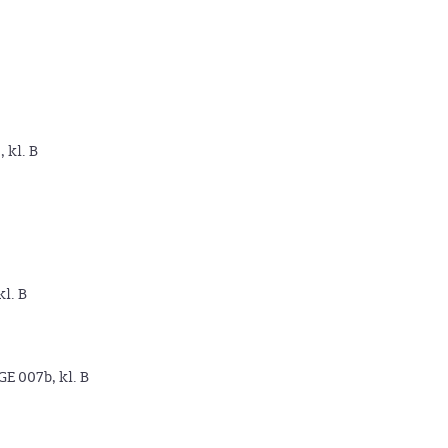
, kl. B
kl. B
GE 007b, kl. B