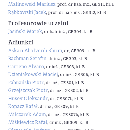
Malinowski Mariusz
, prof. dr hab. inż., GE 311, kl. B
Rąbkowski Jacek
, prof. dr hab. inż., GE 312, kl. B
Profesorowie uczelni
Jasiński Marek
, dr hab. inż., GE 304, kl. B
Adiunkci
Askari Abolverdi Shirin
, dr, GE 309, kl. B
Bachman Serafin
, dr inż., GE 303, kl. B
Carreno Alvaro
, dr inż., GE 303, kl. B
Dzieniakowski Maciej
, dr inż., GE 306, kl. B
Fabijański Piotr
, dr inż., GE 301, kl. B
Grzejszczak Piotr
, dr inż., GE 302, kl. B
Husev Oleksandr
, dr, GE 307b, kl. B
Kopacz Rafał
, dr inż., GE 309, kl. B
Milczarek Adam
, dr inż., GE 307b, kl. B
Miśkiewicz Rafał
, dr inż., GE 309, kl. B