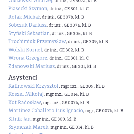
Olszewski Andrzej
, dr inż., GE 307a, kl. B
Piasecki Szymon
, dr inż., GE 301, kl. C
Rolak Michał
, dr inż., GE 307b, kl. B
Sobczuk Dariusz
, dr inż., GE 307a, kl. B
Styński Sebastian
, dr inż., GE 305, kl. B
Trochimiuk Przemysław
, dr inż., GE 309, kl. B
Wolski Kornel
, dr inż., GE 302, kl. B
Wrona Grzegorz
, dr inż., GE 301, kl. C
Zdanowski Mariusz
, dr inż., GE 301, kl. B
Asystenci
Kalinowski Krzysztof
, mgr inż., GE 309, kl. B
Koszel Mikołaj
, mgr inż., GE 014, kl. B
Kot Radosław
, mgr inż., GE 007b, kl. B
Martinez Caballero Luis Ignacio
, mgr, GE 007b, kl. B
Sitnik Jan
, mgr inż., GE 309, kl. B
Szymczak Marek
, mgr inż., GE 014, kl. B