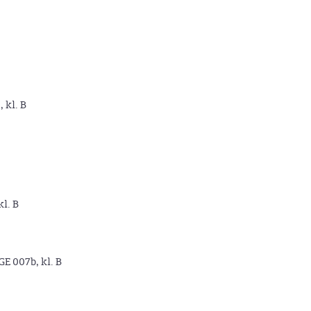
, kl. B
kl. B
GE 007b, kl. B