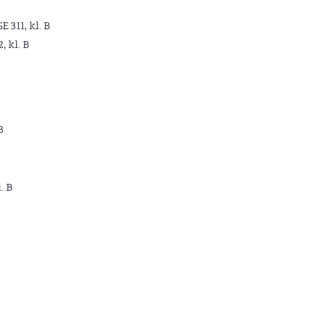
GE 311, kl. B
2, kl. B
B
. B