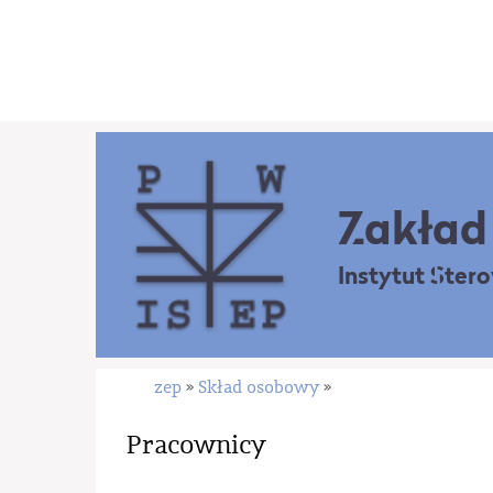
Zakład 
Instytut Ster
zep
Skład osobowy
»
»
Pracownicy