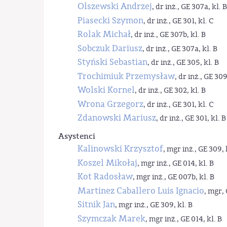
Olszewski Andrzej
, dr inż., GE 307a, kl. B
Piasecki Szymon
, dr inż., GE 301, kl. C
Rolak Michał
, dr inż., GE 307b, kl. B
Sobczuk Dariusz
, dr inż., GE 307a, kl. B
Styński Sebastian
, dr inż., GE 305, kl. B
Trochimiuk Przemysław
, dr inż., GE 309
Wolski Kornel
, dr inż., GE 302, kl. B
Wrona Grzegorz
, dr inż., GE 301, kl. C
Zdanowski Mariusz
, dr inż., GE 301, kl. B
Asystenci
Kalinowski Krzysztof
, mgr inż., GE 309, 
Koszel Mikołaj
, mgr inż., GE 014, kl. B
Kot Radosław
, mgr inż., GE 007b, kl. B
Martinez Caballero Luis Ignacio
, mgr, 
Sitnik Jan
, mgr inż., GE 309, kl. B
Szymczak Marek
, mgr inż., GE 014, kl. B