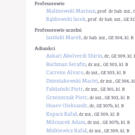
Profesorowie
Malinowski Mariusz
, prof. dr hab. inż., 
Rąbkowski Jacek
, prof. dr hab. inż., GE 31
Profesorowie uczelni
Jasiński Marek
, dr hab. inż., GE 304, kl. B
Adiunkci
Askari Abolverdi Shirin
, dr, GE 309, kl. 
Bachman Serafin
, dr inż., GE 303, kl. B
Carreno Alvaro
, dr inż., GE 303, kl. B
Dzieniakowski Maciej
, dr inż., GE 306, kl
Fabijański Piotr
, dr inż., GE 301, kl. B
Grzejszczak Piotr
, dr inż., GE 302, kl. B
Husev Oleksandr
, dr, GE 307b, kl. B
Kopacz Rafał
, dr inż., GE 309, kl. B
Milczarek Adam
, dr inż., GE 307b, kl. B
Miśkiewicz Rafał
, dr inż., GE 309, kl. B