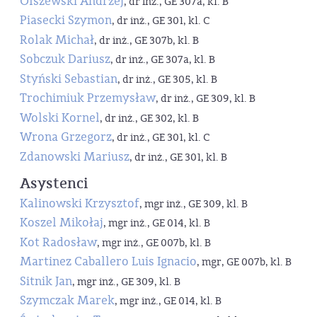
Olszewski Andrzej
, dr inż., GE 307a, kl. B
Piasecki Szymon
, dr inż., GE 301, kl. C
Rolak Michał
, dr inż., GE 307b, kl. B
Sobczuk Dariusz
, dr inż., GE 307a, kl. B
Styński Sebastian
, dr inż., GE 305, kl. B
Trochimiuk Przemysław
, dr inż., GE 309, kl. B
Wolski Kornel
, dr inż., GE 302, kl. B
Wrona Grzegorz
, dr inż., GE 301, kl. C
Zdanowski Mariusz
, dr inż., GE 301, kl. B
Asystenci
Kalinowski Krzysztof
, mgr inż., GE 309, kl. B
Koszel Mikołaj
, mgr inż., GE 014, kl. B
Kot Radosław
, mgr inż., GE 007b, kl. B
Martinez Caballero Luis Ignacio
, mgr, GE 007b, kl. B
Sitnik Jan
, mgr inż., GE 309, kl. B
Szymczak Marek
, mgr inż., GE 014, kl. B