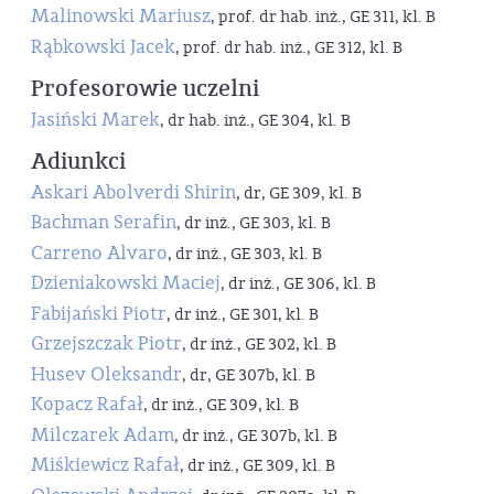
Malinowski Mariusz
, prof. dr hab. inż., GE 311, kl. B
Rąbkowski Jacek
, prof. dr hab. inż., GE 312, kl. B
Profesorowie uczelni
Jasiński Marek
, dr hab. inż., GE 304, kl. B
Adiunkci
Askari Abolverdi Shirin
, dr, GE 309, kl. B
Bachman Serafin
, dr inż., GE 303, kl. B
Carreno Alvaro
, dr inż., GE 303, kl. B
Dzieniakowski Maciej
, dr inż., GE 306, kl. B
Fabijański Piotr
, dr inż., GE 301, kl. B
Grzejszczak Piotr
, dr inż., GE 302, kl. B
Husev Oleksandr
, dr, GE 307b, kl. B
Kopacz Rafał
, dr inż., GE 309, kl. B
Milczarek Adam
, dr inż., GE 307b, kl. B
Miśkiewicz Rafał
, dr inż., GE 309, kl. B