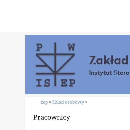
Zakład 
Instytut Ster
zep
Skład osobowy
»
»
Pracownicy