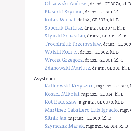
Olszewski Andrzej
, dr inż., GE 307a, kl. B
Piasecki Szymon
, dr inż., GE 301, kl. C
Rolak Michał
, dr inż., GE 307b, kl. B
Sobczuk Dariusz
, dr inż., GE 307a, kl. B
Styński Sebastian
, dr inż., GE 305, kl. B
Trochimiuk Przemysław
, dr inż., GE 309
Wolski Kornel
, dr inż., GE 302, kl. B
Wrona Grzegorz
, dr inż., GE 301, kl. C
Zdanowski Mariusz
, dr inż., GE 301, kl. B
Asystenci
Kalinowski Krzysztof
, mgr inż., GE 309, 
Koszel Mikołaj
, mgr inż., GE 014, kl. B
Kot Radosław
, mgr inż., GE 007b, kl. B
Martinez Caballero Luis Ignacio
, mgr, 
Sitnik Jan
, mgr inż., GE 309, kl. B
Szymczak Marek
, mgr inż., GE 014, kl. B