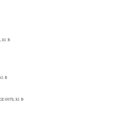
, kl. B
kl. B
GE 007b, kl. B