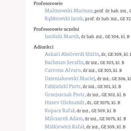
Profesorowie
Malinowski Mariusz
, prof. dr hab. inż., 
Rąbkowski Jacek
, prof. dr hab. inż., GE 31
Profesorowie uczelni
Jasiński Marek
, dr hab. inż., GE 304, kl. B
Adiunkci
Askari Abolverdi Shirin
, dr, GE 309, kl. 
Bachman Serafin
, dr inż., GE 303, kl. B
Carreno Alvaro
, dr inż., GE 303, kl. B
Dzieniakowski Maciej
, dr inż., GE 306, kl
Fabijański Piotr
, dr inż., GE 301, kl. B
Grzejszczak Piotr
, dr inż., GE 302, kl. B
Husev Oleksandr
, dr, GE 307b, kl. B
Kopacz Rafał
, dr inż., GE 309, kl. B
Milczarek Adam
, dr inż., GE 307b, kl. B
Miśkiewicz Rafał
, dr inż., GE 309, kl. B