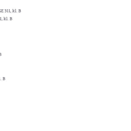
GE 311, kl. B
2, kl. B
B
. B