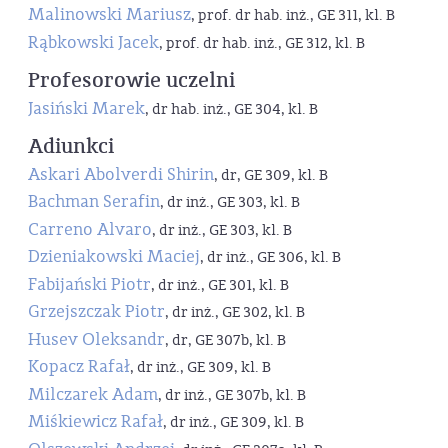
Malinowski Mariusz
, prof. dr hab. inż., GE 311, kl. B
Rąbkowski Jacek
, prof. dr hab. inż., GE 312, kl. B
Profesorowie uczelni
Jasiński Marek
, dr hab. inż., GE 304, kl. B
Adiunkci
Askari Abolverdi Shirin
, dr, GE 309, kl. B
Bachman Serafin
, dr inż., GE 303, kl. B
Carreno Alvaro
, dr inż., GE 303, kl. B
Dzieniakowski Maciej
, dr inż., GE 306, kl. B
Fabijański Piotr
, dr inż., GE 301, kl. B
Grzejszczak Piotr
, dr inż., GE 302, kl. B
Husev Oleksandr
, dr, GE 307b, kl. B
Kopacz Rafał
, dr inż., GE 309, kl. B
Milczarek Adam
, dr inż., GE 307b, kl. B
Miśkiewicz Rafał
, dr inż., GE 309, kl. B