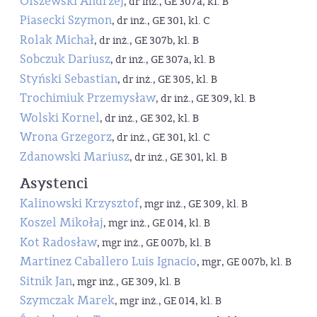
Olszewski Andrzej
, dr inż., GE 307a, kl. B
Piasecki Szymon
, dr inż., GE 301, kl. C
Rolak Michał
, dr inż., GE 307b, kl. B
Sobczuk Dariusz
, dr inż., GE 307a, kl. B
Styński Sebastian
, dr inż., GE 305, kl. B
Trochimiuk Przemysław
, dr inż., GE 309, kl. B
Wolski Kornel
, dr inż., GE 302, kl. B
Wrona Grzegorz
, dr inż., GE 301, kl. C
Zdanowski Mariusz
, dr inż., GE 301, kl. B
Asystenci
Kalinowski Krzysztof
, mgr inż., GE 309, kl. B
Koszel Mikołaj
, mgr inż., GE 014, kl. B
Kot Radosław
, mgr inż., GE 007b, kl. B
Martinez Caballero Luis Ignacio
, mgr, GE 007b, kl. B
Sitnik Jan
, mgr inż., GE 309, kl. B
Szymczak Marek
, mgr inż., GE 014, kl. B