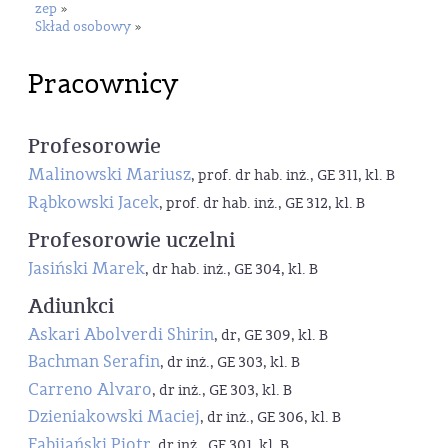
zep
»
Skład osobowy
»
Pracownicy
Profesorowie
Malinowski Mariusz
, prof. dr hab. inż., GE 311, kl. B
Rąbkowski Jacek
, prof. dr hab. inż., GE 312, kl. B
Profesorowie uczelni
Jasiński Marek
, dr hab. inż., GE 304, kl. B
Adiunkci
Askari Abolverdi Shirin
, dr, GE 309, kl. B
Bachman Serafin
, dr inż., GE 303, kl. B
Carreno Alvaro
, dr inż., GE 303, kl. B
Dzieniakowski Maciej
, dr inż., GE 306, kl. B
Fabijański Piotr
, dr inż., GE 301, kl. B