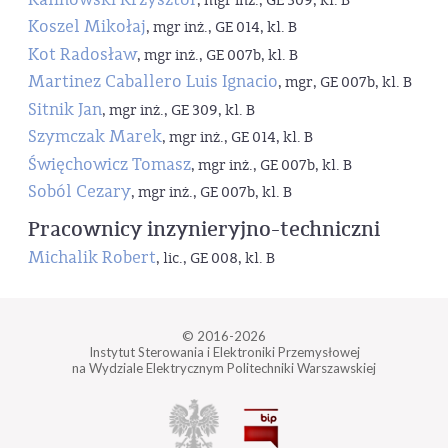
, mgr inż., GE 309, kl. B
Koszel Mikołaj
, mgr inż., GE 014, kl. B
Kot Radosław
, mgr inż., GE 007b, kl. B
Martinez Caballero Luis Ignacio
, mgr, GE 007b, kl. B
Sitnik Jan
, mgr inż., GE 309, kl. B
Szymczak Marek
, mgr inż., GE 014, kl. B
Święchowicz Tomasz
, mgr inż., GE 007b, kl. B
Soból Cezary
, mgr inż., GE 007b, kl. B
Pracownicy inzynieryjno-techniczni
Michalik Robert
, lic., GE 008, kl. B
© 2016-2026
Instytut Sterowania i Elektroniki Przemysłowej
na Wydziale Elektrycznym Politechniki Warszawskiej