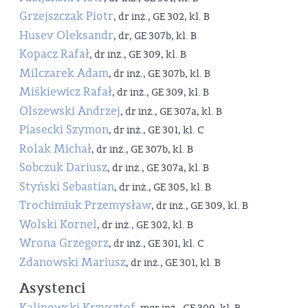
Grzejszczak Piotr
, dr inż., GE 302, kl. B
Husev Oleksandr
, dr, GE 307b, kl. B
Kopacz Rafał
, dr inż., GE 309, kl. B
Milczarek Adam
, dr inż., GE 307b, kl. B
Miśkiewicz Rafał
, dr inż., GE 309, kl. B
Olszewski Andrzej
, dr inż., GE 307a, kl. B
Piasecki Szymon
, dr inż., GE 301, kl. C
Rolak Michał
, dr inż., GE 307b, kl. B
Sobczuk Dariusz
, dr inż., GE 307a, kl. B
Styński Sebastian
, dr inż., GE 305, kl. B
Trochimiuk Przemysław
, dr inż., GE 309, kl. B
Wolski Kornel
, dr inż., GE 302, kl. B
Wrona Grzegorz
, dr inż., GE 301, kl. C
Zdanowski Mariusz
, dr inż., GE 301, kl. B
Asystenci
Kalinowski Krzysztof