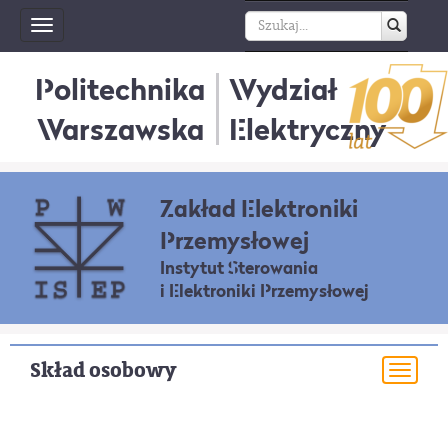
Toggle
navigation
Politechnika
Wydział
Warszawska
Elektryczny
Zakład Elektroniki
Przemysłowej
Instytut Sterowania
i Elektroniki Przemysłowej
Skład osobowy
Togg
navi