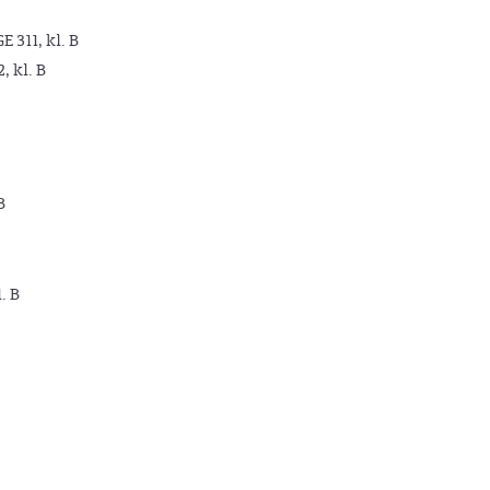
GE 311, kl. B
2, kl. B
B
. B