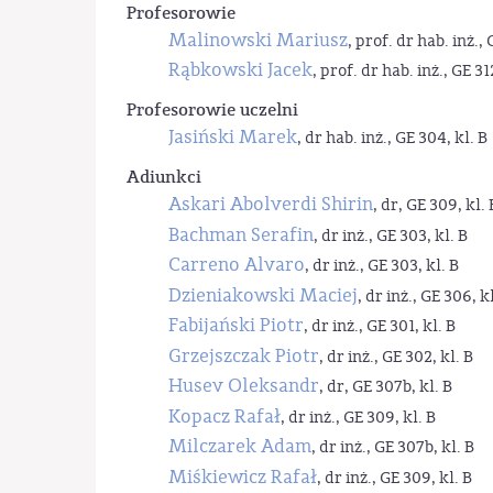
Profesorowie
Malinowski Mariusz
, prof. dr hab. inż., 
Rąbkowski Jacek
, prof. dr hab. inż., GE 31
Profesorowie uczelni
Jasiński Marek
, dr hab. inż., GE 304, kl. B
Adiunkci
Askari Abolverdi Shirin
, dr, GE 309, kl. 
Bachman Serafin
, dr inż., GE 303, kl. B
Carreno Alvaro
, dr inż., GE 303, kl. B
Dzieniakowski Maciej
, dr inż., GE 306, kl
Fabijański Piotr
, dr inż., GE 301, kl. B
Grzejszczak Piotr
, dr inż., GE 302, kl. B
Husev Oleksandr
, dr, GE 307b, kl. B
Kopacz Rafał
, dr inż., GE 309, kl. B
Milczarek Adam
, dr inż., GE 307b, kl. B
Miśkiewicz Rafał
, dr inż., GE 309, kl. B