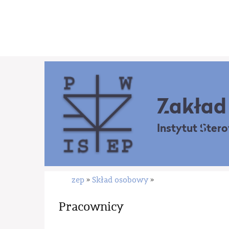
Zakład 
Instytut Ster
zep
Skład osobowy
»
»
Pracownicy