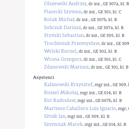
Olszewski Andrzej
, dr inż., GE 307a, kl. B
Piasecki Szymon
, dr inż., GE 301, kl. C
Rolak Michał
, dr inż., GE 307b, kl. B
Sobczuk Dariusz
, dr inż., GE 307a, kl. B
Styński Sebastian
, dr inż., GE 305, kl. B
Trochimiuk Przemysław
, dr inż., GE 309
Wolski Kornel
, dr inż., GE 302, kl. B
Wrona Grzegorz
, dr inż., GE 301, kl. C
Zdanowski Mariusz
, dr inż., GE 301, kl. B
Asystenci
Kalinowski Krzysztof
, mgr inż., GE 309, 
Koszel Mikołaj
, mgr inż., GE 014, kl. B
Kot Radosław
, mgr inż., GE 007b, kl. B
Martinez Caballero Luis Ignacio
, mgr, 
Sitnik Jan
, mgr inż., GE 309, kl. B
Szymczak Marek
, mgr inż., GE 014, kl. B