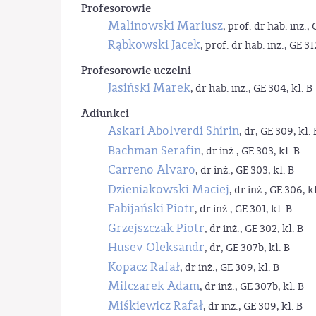
Profesorowie
Malinowski Mariusz
, prof. dr hab. inż., 
Rąbkowski Jacek
, prof. dr hab. inż., GE 31
Profesorowie uczelni
Jasiński Marek
, dr hab. inż., GE 304, kl. B
Adiunkci
Askari Abolverdi Shirin
, dr, GE 309, kl. 
Bachman Serafin
, dr inż., GE 303, kl. B
Carreno Alvaro
, dr inż., GE 303, kl. B
Dzieniakowski Maciej
, dr inż., GE 306, kl
Fabijański Piotr
, dr inż., GE 301, kl. B
Grzejszczak Piotr
, dr inż., GE 302, kl. B
Husev Oleksandr
, dr, GE 307b, kl. B
Kopacz Rafał
, dr inż., GE 309, kl. B
Milczarek Adam
, dr inż., GE 307b, kl. B
Miśkiewicz Rafał
, dr inż., GE 309, kl. B