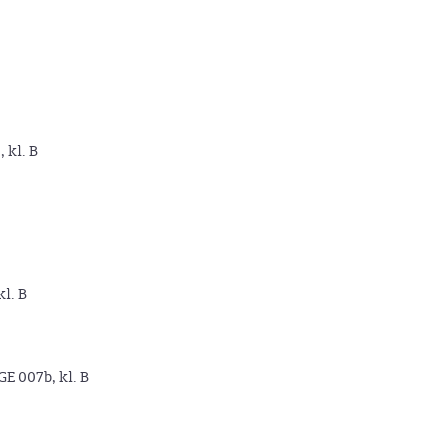
, kl. B
kl. B
GE 007b, kl. B