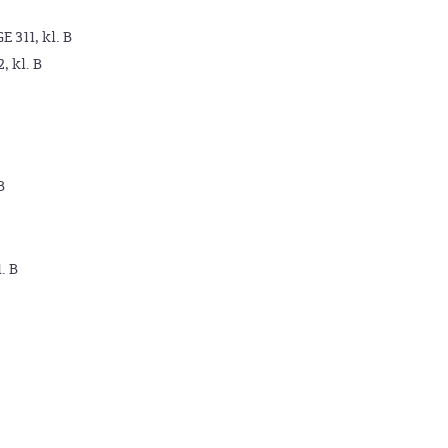
GE 311, kl. B
2, kl. B
B
. B