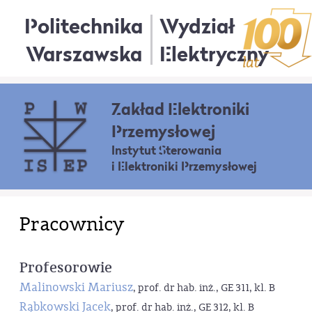
Politechnika
Wydział
Warszawska
Elektryczny
Zakład Elektroniki
Przemysłowej
Instytut Sterowania
i Elektroniki Przemysłowej
Pracownicy
Profesorowie
Malinowski Mariusz
, prof. dr hab. inż., GE 311, kl. B
Rąbkowski Jacek
, prof. dr hab. inż., GE 312, kl. B