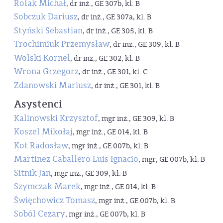
Rolak Michał
, dr inż., GE 307b, kl. B
Sobczuk Dariusz
, dr inż., GE 307a, kl. B
Styński Sebastian
, dr inż., GE 305, kl. B
Trochimiuk Przemysław
, dr inż., GE 309, kl. B
Wolski Kornel
, dr inż., GE 302, kl. B
Wrona Grzegorz
, dr inż., GE 301, kl. C
Zdanowski Mariusz
, dr inż., GE 301, kl. B
Asystenci
Kalinowski Krzysztof
, mgr inż., GE 309, kl. B
Koszel Mikołaj
, mgr inż., GE 014, kl. B
Kot Radosław
, mgr inż., GE 007b, kl. B
Martinez Caballero Luis Ignacio
, mgr, GE 007b, kl. B
Sitnik Jan
, mgr inż., GE 309, kl. B
Szymczak Marek
, mgr inż., GE 014, kl. B
Święchowicz Tomasz
, mgr inż., GE 007b, kl. B
Soból Cezary
, mgr inż., GE 007b, kl. B