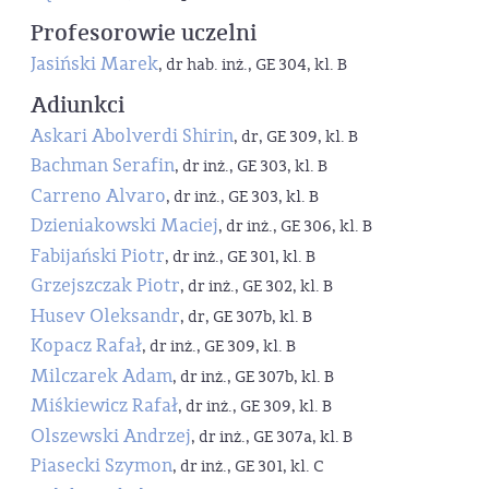
Profesorowie uczelni
Jasiński Marek
, dr hab. inż., GE 304, kl. B
Adiunkci
Askari Abolverdi Shirin
, dr, GE 309, kl. B
Bachman Serafin
, dr inż., GE 303, kl. B
Carreno Alvaro
, dr inż., GE 303, kl. B
Dzieniakowski Maciej
, dr inż., GE 306, kl. B
Fabijański Piotr
, dr inż., GE 301, kl. B
Grzejszczak Piotr
, dr inż., GE 302, kl. B
Husev Oleksandr
, dr, GE 307b, kl. B
Kopacz Rafał
, dr inż., GE 309, kl. B
Milczarek Adam
, dr inż., GE 307b, kl. B
Miśkiewicz Rafał
, dr inż., GE 309, kl. B
Olszewski Andrzej
, dr inż., GE 307a, kl. B
Piasecki Szymon
, dr inż., GE 301, kl. C